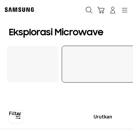
Skip
to
Cari
Troli
Login
Navigation
content
Eksplorasi Microwave
Filter
Urutkan