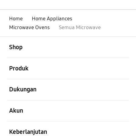
Home
Home Appliances
Microwave Ovens
Semua Microwave
Buka
Footer Navigation
Shop
Buka
Produk
Buka
Dukungan
Buka
Akun
Buka
Keberlanjutan