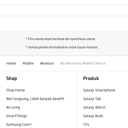
* Fitur utama dapat berbeda dari spesifikasi utama.
* Semua gambar disimulasikan untuk tujuan ilustrasi.
Home
Mobile
Aksesori
All Aksesoris Mobile Device
Footer Navigation
Shop
Produk
Shop Home
Galaxy Smartphone
Beli langsung, Lebih banyak benefit
Galaxy Tab
AI Living
Galaxy Watch
SmartThings
Galaxy Buds
Samsung Care+
TVs