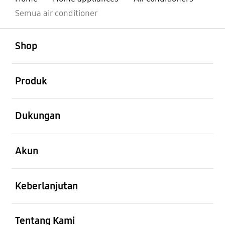
Semua air conditioner
Buka
Footer Navigation
Shop
Buka
Produk
Buka
Dukungan
Buka
Akun
Buka
Keberlanjutan
Buka
Tentang Kami