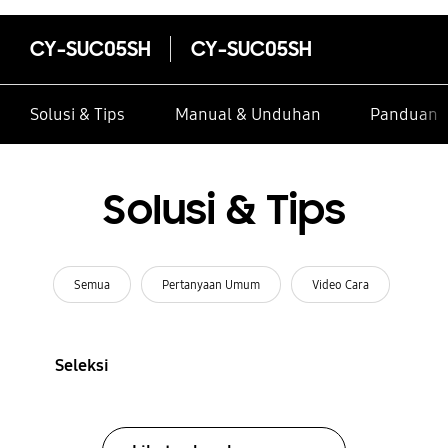
CY-SUC05SH
CY-SUC05SH
Solusi & Tips
Manual & Unduhan
Panduan I
Solusi & Tips
Semua
Pertanyaan Umum
Video Cara
Seleksi