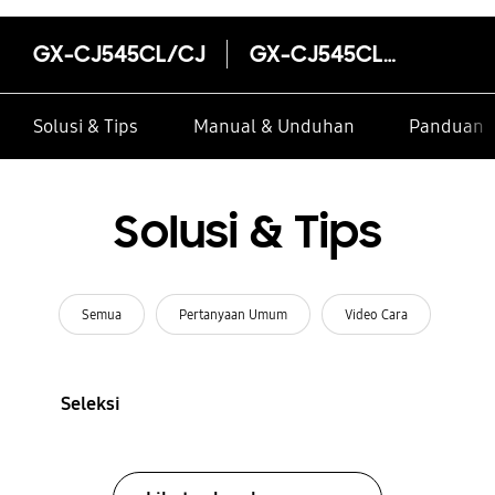
GX-CJ545CL/CJ
GX-CJ545CL/CJ
Solusi & Tips
Manual & Unduhan
Panduan I
Solusi & Tips
Semua
Pertanyaan Umum
Video Cara
Seleksi