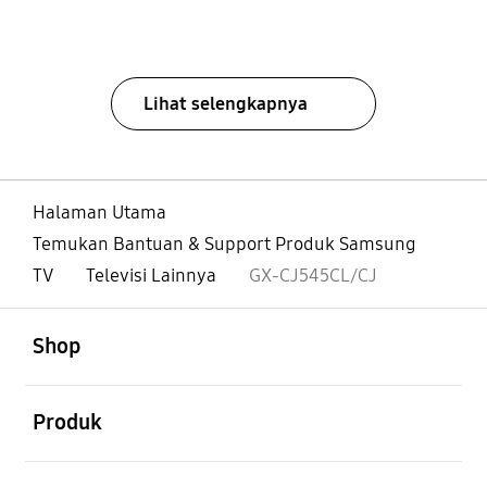
Lihat selengkapnya
Halaman Utama
Temukan Bantuan & Support Produk Samsung
TV
Televisi Lainnya
GX-CJ545CL/CJ
Buka
Footer Navigation
Shop
Buka
Produk
Buka