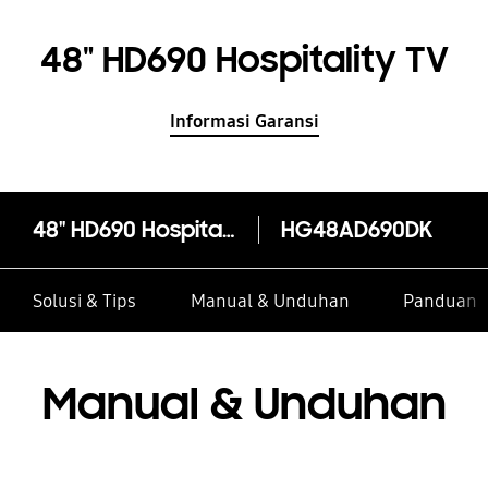
48" HD690 Hospitality TV
Informasi Garansi
48" HD690 Hospitality TV
HG48AD690DK
Solusi & Tips
Manual & Unduhan
Panduan I
Manual & Unduhan