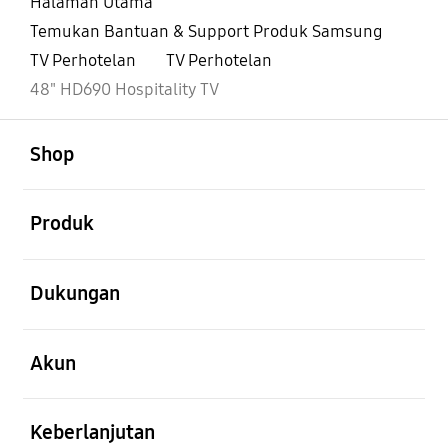
Halaman Utama
Temukan Bantuan & Support Produk Samsung
TV Perhotelan
TV Perhotelan
48" HD690 Hospitality TV
Buka
Footer Navigation
Shop
Buka
Produk
Buka
Dukungan
Buka
Akun
Buka
Keberlanjutan