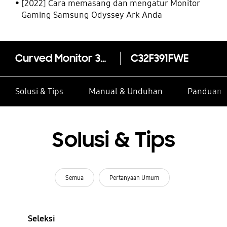
[2022] Cara memasang dan mengatur Monitor
Gaming Samsung Odyssey Ark Anda
Curved Monitor 32" C32F391FWE
C32F391FWE
Solusi & Tips
Manual & Unduhan
Panduan I
Solusi & Tips
Semua
Pertanyaan Umum
Seleksi