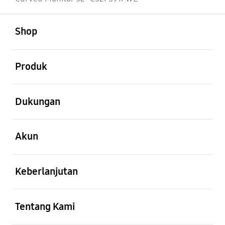
Buka
Footer Navigation
Shop
Buka
Produk
Buka
Dukungan
Buka
Akun
Buka
Keberlanjutan
Buka
Tentang Kami