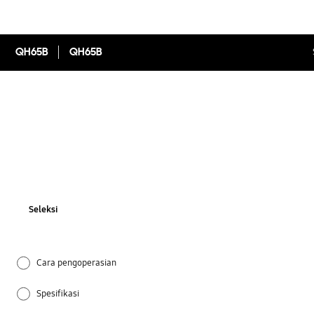
QH65B
QH65B
Seleksi
Cara pengoperasian
Spesifikasi