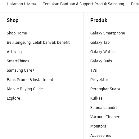
Halaman Utama
Temukan Bantuan & Support Produk Samsung
Pap
Footer Navigation
Shop
Produk
Shop Home
Galaxy Smartphone
Beli langsung, Lebih banyak benefit
Galaxy Tab
AI Living
Galaxy Watch
SmartThings
Galaxy Buds
Samsung Care+
TVs
Bank Promo & Installment
Proyektor
Mobile Buying Guide
Perangkat Suara
Explore
Kulkas
Semua Laundri
Vacuum Cleaners
Monitors
Accessories