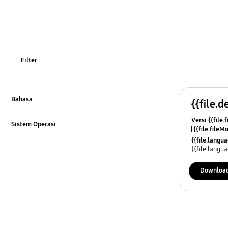
Filter
Bahasa
{{file.d
Klik untuk Memperluas
Versi {{file.
Sistem Operasi
{{file.fileM
Klik untuk Memperluas
{{file.lang
{{file.lang
Downloa