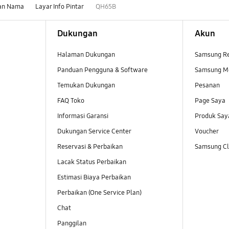
an Nama
Layar Info Pintar
QH65B
Dukungan
Akun
Halaman Dukungan
Samsung R
Panduan Pengguna & Software
Samsung M
Temukan Dukungan
Pesanan
FAQ Toko
Page Saya
Informasi Garansi
Produk Say
Dukungan Service Center
Voucher
Reservasi & Perbaikan
Samsung Clu
Lacak Status Perbaikan
Estimasi Biaya Perbaikan
Perbaikan (One Service Plan)
Chat
Panggilan