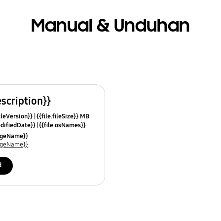
Manual & Unduhan
escription}}
fileVersion}}
{{file.fileSize}} MB
odifiedDate}}
{{file.osNames}}
uageName}}
uageName}}
d