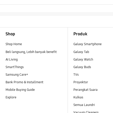
Footer Navigation
Shop
Produk
Shop Home
Galaxy Smartphone
Beli langsung, Lebih banyak benefit
Galaxy Tab
AI Living
Galaxy Watch
SmartThings
Galaxy Buds
Samsung Care+
TVs
Bank Promo & Installment
Proyektor
Mobile Buying Guide
Perangkat Suara
Explore
Kulkas
Semua Laundri
Vacuum Cleaners