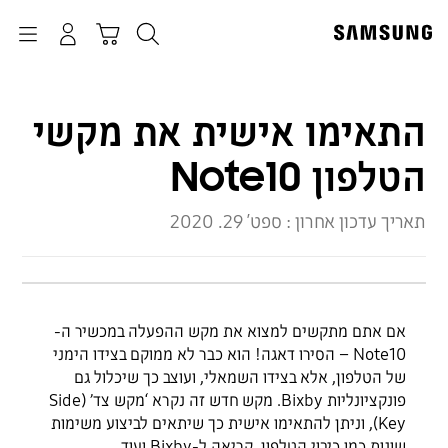
p
o
חיפוש
התחבר
Navigation
עגלת קניות
t
התאימו אישית את מקשי
הטלפון Note10
תאריך עדכון אחרון :
ספט׳ 29. 2020
אם אתם מתקשים למצוא את מקש ההפעלה במכשיר ה-
Note10 – הסירו דאגה! הוא כבר לא ממוקם בצידו הימני
של הטלפון, אלא בצידו השמאלי, ועוצב כך שיכלול גם
פונקציונליות Bixby. מקש חדש זה נקרא ‘מקש צד’ (Side
Key), וניתן להתאימו אישית כך שיתאים לביצוע משימות
שונות כמו כיבוי הטלפון, קריאה ל-Bixby ועוד.