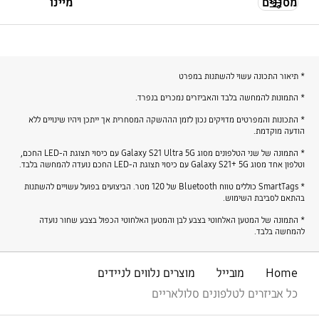
מסננים
מיינו
* תיאור התכונה עשוי להשתנות במפרט
* התמונות להמחשה בלבד והאביזרים נמכרים בנפרד.
* התכונות והמפרטים מדויקים נכון לזמן הההשקה המסחרית אך ייתכן ויהיו שינויים ללא
הודעה מוקדמת.
* התמונה של שני הטלפונים מסוג Galaxy S21 Ultra 5G עם כיסוי תצוגת ה-LED החכם,
וטלפון אחד מסוג Galaxy S21+ 5G עם כיסוי תצוגת ה-LED החכם נועדה להמחשה בלבד.
* SmartTags כוללים טווח Bluetooth של 120 מטר. הביצועים בפועל עשויים להשתנות
בהתאם לסביבת השימוש.
* התמונה של המטען האלחוטי בצבע לבן והמטען האלחוטי הכפול בצבע שחור נועדה
להמחשה בלבד.
Home
מובייל
מוצרים נלווים לניידים
כל אביזרים לטלפונים סלולאריים
פתח
Footer Navigation