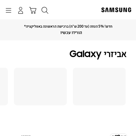
p
o
חיפוש
התחבר
Navigation
עגלת קניות
t
חדש! 5% הנחה (עד 200 ש"ח) ברכישה הראשונה באפליקציה*
Click to Expand
הורידו עכשיו
אביזרי Galaxy