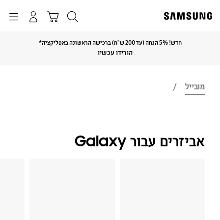
p
o
חיפוש
התחבר
Navigation
עגלת קניות
t
חדש! 5% הנחה (עד 200 ש"ח) ברכישה הראשונה באפליקציה*
Click to Expand
הורידו עכשיו
מובייל
אביזרים עבור Galaxy