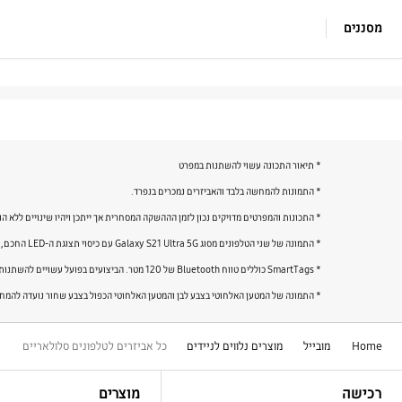
מסננים
* תיאור התכונה עשוי להשתנות במפרט
* התמונות להמחשה בלבד והאביזרים נמכרים בנפרד.
* התכונות והמפרטים מדויקים נכון לזמן הההשקה המסחרית אך ייתכן ויהיו שינויים ללא ה
* התמונה של שני הטלפונים מסוג Galaxy S21 Ultra 5G עם כיסוי תצוגת ה-LED החכם, וטלפון אחד מסוג Galaxy S21+ 5G עם כיסוי תצוגת ה-LED החכם נועדה להמחשה בלבד.
* SmartTags כוללים טווח Bluetooth של 120 מטר. הביצועים בפועל עשויים להשתנות בהתאם לסביבת השימוש.
* התמונה של המטען האלחוטי בצבע לבן והמטען האלחוטי הכפול בצבע שחור נועדה להמח
Home
מובייל
מוצרים נלווים לניידים
כל אביזרים לטלפונים סלולאריים
Footer Navigation
רכישה
מוצרים