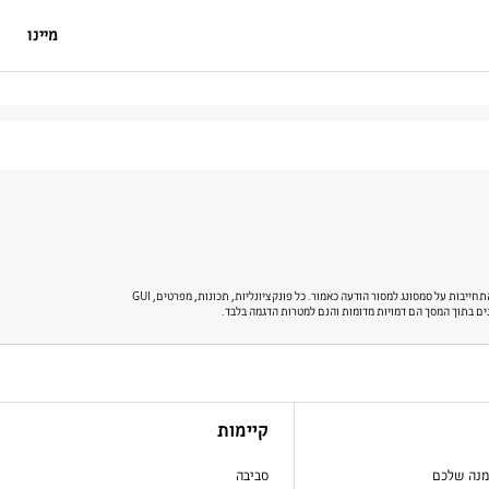
מיינו
* כל המפרטים והתיאורים המובאים כאן עשויים להיות שונים מהמפרט הנוכחי ומתיאורים עבור המוצר.סמסונג שומרת לעצמה את הזכות לבצע שינויים בדף אינטרנט זה ובמוצר המתואר כאן, בכל עת, ללא התחייבות על סמסונג למסור הודעה כאמור. כל פונקציונליות, תכונות, מפרטים, GUI
נים בתוך המסך הם דמויות מדומות והנם למטרות הדגמה בלבד.
קיימות
מנה שלכם
סביבה