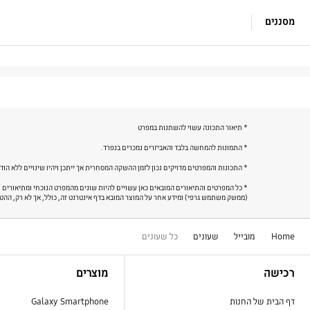
מסננים
* תיאור התכונה עשוי להשתנות במפרט
* התמונות להמחשה בלבד והאביזרים נמכרים בנפרד.
* התכונות והמפרטים מדויקים נכון לזמן ההשקה המסחרית אך ייתכן ויהיו שינויים ללא הו
(ממשק משתמש גרפי) ומידע אחר על המוצר המובא בדף אינטרנט זה, כולל, אך לא רק, ההטבו
Home
מובייל
שעונים
כל שעונים
Footer Navigation
רכישה
מוצרים
דף הבית של החנות
Galaxy Smartphone