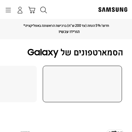
p
o
חיפוש
התחבר
Navigation
עגלת קניות
t
חדש! 5% הנחה (עד 200 ש"ח) ברכישה הראשונה באפליקציה*
Click to Expand
הורידו עכשיו
הסמארטפונים של Galaxy