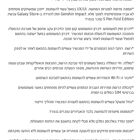
*תמונה מדומה למטרות המחשה. UX/UI בפועל עשוי להשתנות. ייתכן שמשחקים מסוימים
לא עברו אופטימיזציה למסך מלא. Genshin Impact זמין להורדה ב-Galaxy Store עכשיו.
S Pen Fold Edition נמכר בנפרד.
*זיכרון זמין למשתמש: זיכרון המשתמש קטן מסך הזיכרון עקב אחסון של מערכת ההפעלה
והתוכנה המשמשת להפעלת תכונות המכשיר. זיכרון המשתמש בפועל ישתנה בהתאם
למפעיל ועשוי להשתנות לאחר ביצוע שדרוגי תוכנה.
*רשת: רוחבי הפס הנתמכים על ידי המכשיר עשויים להשתנות בהתאם לאזור או לספק
השירות.
*סוללה: חיי הסוללה בפועל משתנים לפי סביבת הרשת, התכונות והאפליקציות שבהן נעשה
שימוש, תדירות השיחות וההודעות, מספר הטעינה וגורמים רבים אחרים.
*חיבור ה-Wi-Fi והמהירות עשויים להשתנות בהתאם לסביבת השימוש.
*קיבולת הרשת ומהירות העברת הנתונים עשויים להיות מופחתים כאשר משתמשים
בכרטיסי SIM כפולים בו-זמנית.
*גודל ומשקל עשויים להשתנות בהתאם לתצורת המכשיר ותהליך הייצור.
*התמונות מיועדות להמחשה בלבד והאביזרים נמכרים בנפרד.
*מסך נמדד באלכסון כמלבן מלא מבלי לקחת בחשבון את הפינות המעוגלות.
*תכונות ומפרטים מדויקים נכון להשקה מסחרית אך עשויים להשתנות ללא הודעה מוקדמת.