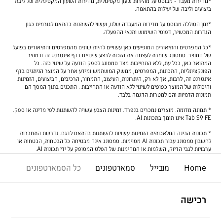
*מהירות מעבד - מבוסס על מהירות שעון מקסימלית, מהירות השעון המקסימלית של ליבת
ביצועים וליבה של יעילות בהתאמה.
*זמן הסוללה מבוסס על מדידות המעבדה שלנו, ועשוי להשתנות בהתאם לגורמים כגון
הגדרות המכשיר, דפוסי השימוש ותנאי ההפעלה.
*כל המפרטים והתיאורים המופיעים כאן עשויים להיות שונים מהמפרטים והתיאורים בפועל
של המוצר. סמסונג שומרת לעצמה את הזכות לבצע שינויים בדף אינטרנט זה ובמוצר
המתואר כאן, בכל עת, ללא התחייבות מצד סמסונג לספק הודעה על שינוי כזה. כל
הפונקציונליות, התכונות, המפרטים, ממשק המשתמש ומידע אחר על המוצר הניתנים בדף
אינטרנט זה, לרבות, אך לא רק, היתרונות, העיצוב, התמחור, הרכיבים, הביצועים, הזמינות
והיכולות של המוצר כפופים לשינוי ללא הודעה או התחייבות . התכנים בתוך המסך הם
תמונות הדמיות והם למטרות הדגמה בלבד.
* תמונה מדומה. מוצרים נמכרים בנפרד. זמינות הצבע עשויה להשתנות לפי מדינה או ספק.
Tab S9 FE אינו תומך בתכונות AI.
* תכונות הבינה המלאכותית הזמינות עשויות להשתנות בהתאם לדגם. נדרשת התחברות
לחשבון סמסונג עבור תכונות AI מסוימות. סמסונג אינה מבטיחה כל הבטחות, הבטחות או
ערבויות לגבי הדיוק, השלמות או המהימנות של הפלט המסופק על ידי תכונות AI.
Home
מובייל
סמארטפונים
כל הסמארטפונים
פתח
Footer Navigation
רכישה
פתח