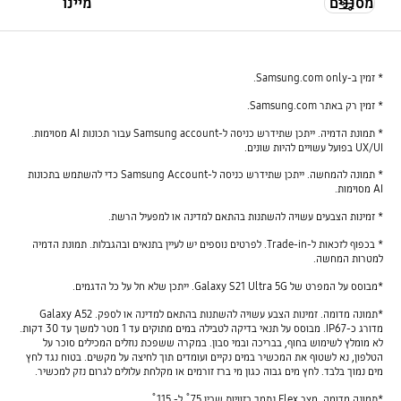
מסננים
מיינו
* זמין ב-Samsung.com only.
* זמין רק באתר Samsung.com.
* תמונת הדמיה. ייתכן שתידרש כניסה ל-Samsung account עבור תכונות AI מסוימות.
UX/UI בפועל עשויים להיות שונים.
* תמונה להמחשה. ייתכן שתידרש כניסה ל-Samsung Account כדי להשתמש בתכונות
AI מסוימות.
* זמינות הצבעים עשויה להשתנות בהתאם למדינה או למפעיל הרשת.
* בכפוף לזכאות ל-Trade-in. לפרטים נוספים יש לעיין בתנאים ובהגבלות. תמונת הדמיה
למטרות המחשה.
*מבוסס על המפרט של Galaxy S21 Ultra 5G. ייתכן שלא חל על כל הדגמים.
*תמונה מדומה. זמינות הצבע עשויה להשתנות בהתאם למדינה או לספק. Galaxy A52
מדורג כ-IP67. מבוסס על תנאי בדיקה לטבילה במים מתוקים עד 1 מטר למשך עד 30 דקות.
לא מומלץ לשימוש בחוף, בבריכה ובמי סבון. במקרה ששפכת נוזלים המכילים סוכר על
הטלפון, נא לשטוף את המכשיר במים נקיים ועומדים תוך לחיצה על מקשים. בטוח נגד לחץ
מים נמוך בלבד. לחץ מים גבוה כגון מי ברז זורמים או מקלחת עלולים לגרום נזק למכשיר.
*תמונה מדומה. מצב Flex נתמך בזוויות שבין 75˚ ל- 115˚.