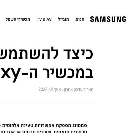
חנות
מובייל
TV & AV
מכשירי חשמל
כיצד להשתמש 
במכשיר ה-Galaxy שלך
תאריך עדכון אחרון :
אוק׳ 01. 2024
סמסונג מספקת אפשרויות טעינה אלחוטית כד
טלפונים תואמים, שעונים חכמים או אוזניות על ידי הנחתם בטלפון ה-Galaxy שלך. עקוב אח