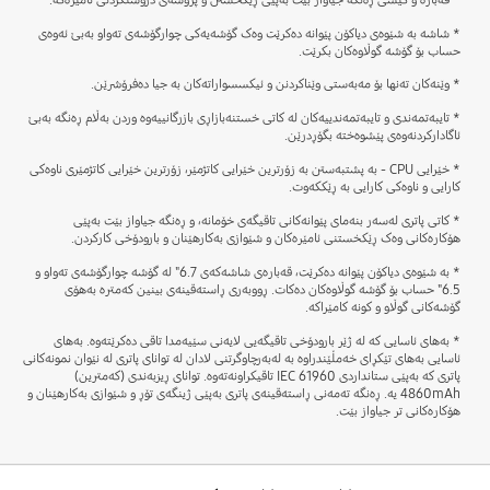
* شاشە بە شێوەی دیاکۆن پێوانە دەکرێت وەک گۆشەیەکی چوارگۆشەی تەواو بەبێ ئەوەی
حساب بۆ گۆشە گوڵاوەکان بکرێت.
* وێنەکان تەنها بۆ مەبەستی وێناکردنن و ئیکسسواراتەکان بە جیا دەفرۆشرێن.
* تایبەتمەندی و تایبەتمەندییەکان لە کاتی خستنەبازاڕی بازرگانییەوە وردن بەڵام ڕەنگە بەبێ
ئاگادارکردنەوەی پێشوەختە بگۆڕدرێن.
* خێرایی CPU - بە پشتبەستن بە زۆرترین خێرایی کاتژمێر، زۆرترین خێرایی کاتژمێری ناوەکی
کارایی و ناوەکی کارایی بە ڕێککەوت.
* کاتی پاتری لەسەر بنەمای پێوانەکانی تاقیگەی خۆمانە، و ڕەنگە جیاواز بێت بەپێی
هۆکارەکانی وەک ڕێکخستنی ئامێرەکان و شێوازی بەکارهێنان و بارودۆخی کارکردن.
* بە شێوەی دیاکۆن پێوانە دەکرێت، قەبارەی شاشەکەی 6.7" لە گۆشە چوارگۆشەی تەواو و
6.5" حساب بۆ گۆشە گوڵاوەکان دەکات. ڕووبەری ڕاستەقینەی بینین کەمترە بەهۆی
گۆشەکانی گوڵاو و کونە کامێراکە.
* بەهای ئاسایی کە لە ژێر بارودۆخی تاقیگەیی لایەنی سێیەمدا تاقی دەکرێتەوە. بەهای
ئاسایی بەهای تێکڕای خەمڵێندراوە بە لەبەرچاوگرتنی لادان لە توانای پاتری لە نێوان نمونەکانی
پاتری کە بەپێی ستانداردی IEC 61960 تاقیکراونەتەوە. توانای ڕیزبەندی (کەمترین)
4860mAh یە. ڕەنگە تەمەنی ڕاستەقینەی پاتری بەپێی ژینگەی تۆڕ و شێوازی بەکارهێنان و
هۆکارەکانی تر جیاواز بێت.