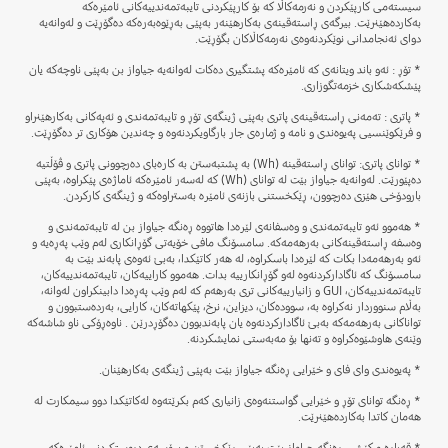
سیستەمی کارپێکردن و نەرمەکاڵا کە بۆ کارپێکردنی تایبەتمەندییەکانی ئامێرەکە
بەکاردەهێنرێت. بیرگەی ڕاستەقینەی بەکارهێنەر بەپێی بەڕێوەبەرەکە دەگۆڕێت و لەوانەیە
دوای ئەنجامدانی نوێکردنەوەی نەرمەکاڵاکان بگۆڕێت.
* تۆڕ : ئەو باند ویتانەی کە ئامێرەکە پشتگیری دەکات لەوانەیە جیاواز بن بەپێی ناوچەکە یان
پێشکەشکاری خزمەتگوزاری.
* پاتری : تەمەنی ڕاستەقینەی پاتری بەپێی ژینگەی تۆڕ و تایبەتمەندی و ئەپەکانی بەکارهێنراو
و فرێکوێنسیی پەیوەندی و نامە و ژمارەی جار بارگاویکردنەوە و چەندین هۆکاری تر دەگۆڕێت.
* توانای پاتری: توانای ڕاستەقینە (Wh) بە پشتبەستن بە کارەبای دەرچوونی پاتری و ڤۆڵتیە
دەپێورێت. لەوانەیە جیاواز بێت لە توانای (Wh) کە لەسەر ئامێرەکە ئاماژەی پێکراوە، بەپێی
بارودۆخی هێزی دەرچوون، ڕێکخستنی بازنەی ئامێرە بەستراوەکە و ژینگەی کارکردن.
* هەموو ئەو تایبەتمەندی و وەسفانەی لێرەدا هاتووە ڕەنگە جیاواز بن لە تایبەتمەندی و
وەسفە ڕاستەقینەکانی بەرهەمەکە. سامسۆنگ مافی خۆیەتی گۆڕانکاری لەم وێب پەڕەیە و
ئەو بەرهەمەدا بکات کە لێرەدا باسکراوە، لە هەر کاتێکدا، بەبێ ئەوەی پابەند بێت بە
سامسۆنگ کە ئاگادارکردنەوە لەو گۆڕانکارییە بدات. هەموو کاراییەکان، تایبەتمەندییەکان،
تایبەتمەندییەکان، GUI و زانیارییەکانی تری بەرهەم کە لەم وێب پەڕەدا دابینکراون لەوانە،
بەڵام سنووردار نەکراوە بە، سوودەکان، دیزاین، نرخ، پێکهاتەکان، کارایی، بەردەستبوون و
تواناکانی بەرهەمەکە بەبێ ئاگادارکردنەوە یان پابەندبوون دەگۆڕدرێن . ناوەڕۆکی ناو شاشەکە
وێنەی ھاوشێوەکراوە و تەنها بۆ مەبەستی نمایشکردنە.
* پەیوەندی وای فای و خێرایی ڕەنگە جیاواز بێت بەپێی ژینگەی بەکارهێنان.
* ڕەنگە توانای تۆڕ و خێرایی گواستنەوەی زانیاری کەم بکرێتەوە لەکاتێکدا دوو سیمکارت لە
هەمان کاتدا بەکاردەهێنرێت.
* قەبارە و کێشی ڕەنگە جیاواز بێت بەپێی ڕێکخستن و پرۆسەی دروستکردنی ئامێرەکە.