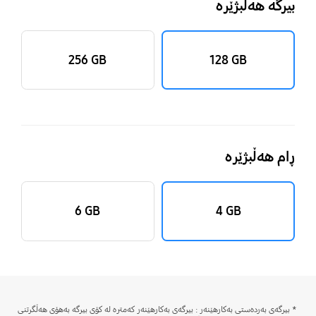
بیرگە هەڵبژێرە
‎256 GB‎
‎128 GB‎
ڕام هەڵبژێرە
‎6 GB‎
‎4 GB‎
* بیرگەی بەردەستی بەکارهێنەر : بیرگەی بەکارهێنەر کەمترە لە کۆی بیرگە بەهۆی هەڵگرتنی