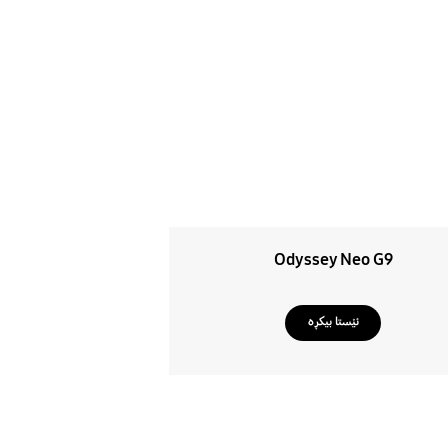
 خۆشتربکە
13
 یاریکردن و تەلەفزیۆنەکت دادەگیرسێن.
Odyssey Neo G9
ئێستا بیکڕە