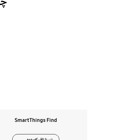
چا
SmartThings Find
ئێستا تاقیبکەرەوە