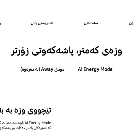
ان
سەلامەتی
تەندروستی باش
چ
وزەی کەمتر، پاشەکەوتی زۆرتر
AI Energy Mode
مۆدی Away (لە دەرەوە)
تێچووی وزە بە بەکارهێنا
AI Energy Mode یارمەتیت دەدات کۆنترۆڵی تێچووی وزەی ماڵەکەت بکەیت،
کە ئامێرەکان باشتر دەکات بۆ پاشەکە