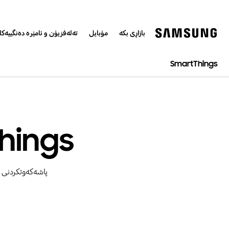
بازاڕی بکە
مۆبایل
تەلەفزیۆن و ئامێرە دەنگییەک
SmartThings
SmartThings ژ
پاشەکەوتکردنی و