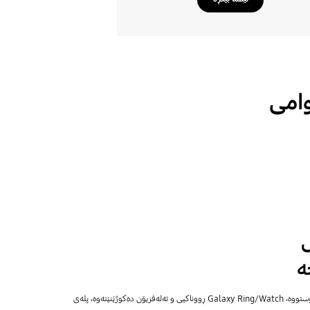
امی
ە
کاتێک هەست دەکرێت کە کەسێک نووستووە، Galaxy Ring/Watch ڕووناکیی و تەلەفزیۆن دەکوژێنێتەوە، پلەی