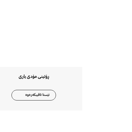
ڕۆتینی مۆدی یاری
ئێستا تاقیبکەرەوە