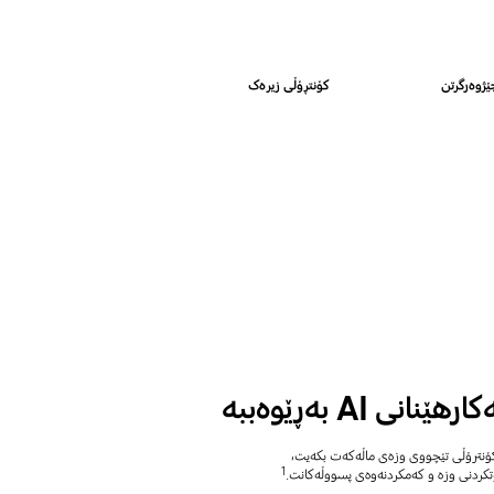
ێژوەرگرتن
کۆنتڕۆڵی زیرەک
نی AI بەڕێوەببە
1
وتکردنی وزە و کەمکردنەوەی پسووڵەکانت.