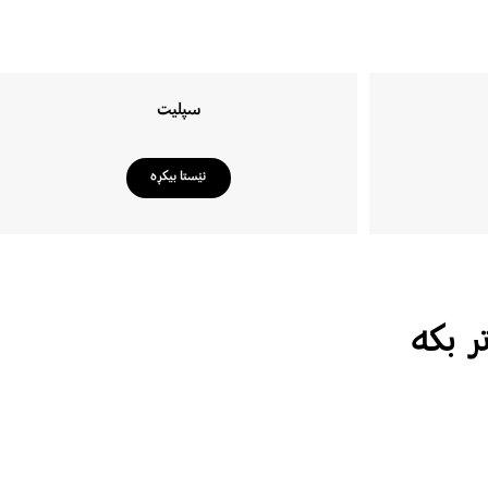
سپلیت
ئێستا بیکڕە
ر بکە