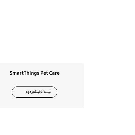
SmartThings Pet Care
ئێستا تاقیبکەرەوە