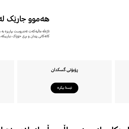
هەموو جارێک لە 
ئاژەڵە ماڵیەکەت تەندروست بپاریزە بە 
کاتەکانی پێدان و بڕی خۆراک دیاریبکە
ڕۆبۆتی گسکدان
ئێستا بیکڕە