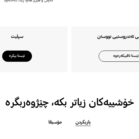
گەرمی و هێزی هەوا ڕێک دەخاتەوە.
نی تەندروستیی نووستن
سپلیت
ئێستا تاقیبکەرەوە
ئێستا بیکڕە
خۆشییەکان زیاتر بکە، چێژوەربگرە
یاریکردن
مۆسیقا