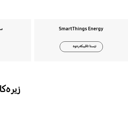
SmartThings Energy
سەل
ئێستا تاقیبکەرەوە
زیرەکا