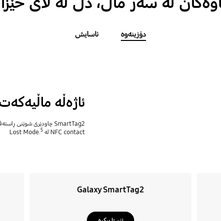
وەکان لە سەر ماڵ، دڵ لە لای خێزا
دۆزینەوە
ئاسایش
ئاژەڵە ماڵیەکەت 
SmartTag2 چاودێری شوێنی 
5
NFC contact لە Lost Mode.
Galaxy SmartTag2
ئێستا بیکڕە