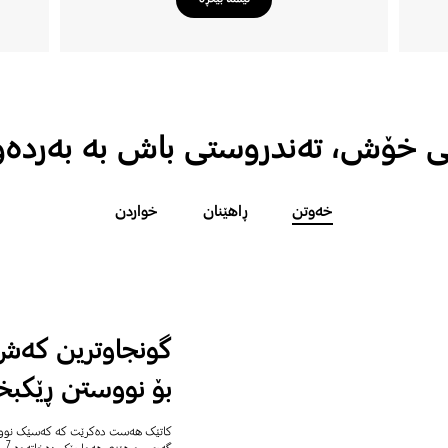
 خۆش، تەندروستی باش بە بەردەو
خەوتن
ڕاهێنان
خواردن
گونجاوترین کەش
بۆ نووستن ڕێکبخ
7