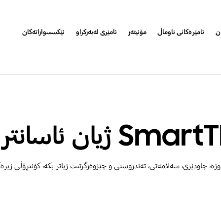
ان
ئامێرەکانی ناوماڵ
مۆنیتەر
ئامێری لەبەرکراو
ئێکسسواراتەکان
یان ئاسانتر دەکات
زە، چاودێری، سەلامەتی، تەندروستی و چێژوەرگرتنت زیاتر بکە، کۆنتڕۆڵی زیرە