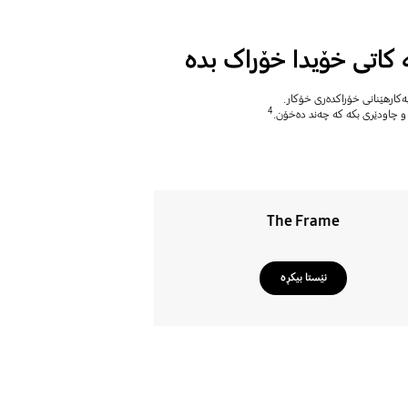
کاتی خۆیدا خۆراک بدە
بەکارهێنانی خۆراکدەری خۆکار.
4
، و چاودێری بکە کە چەند دەخۆن.
The Frame
ئێستا بیکڕە