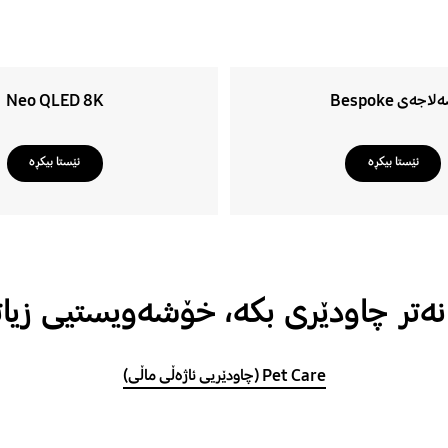
اجەی Bespoke
Neo QLED 8K
ئێستا بیکڕە
ئێستا بیکڕە
نەتر چاودێری بکە، خۆشەویستیی زیات
Pet Care (چاودێریی ئاژەڵی ماڵی)