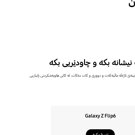
ن
نیشانە بکە و چاودێریی بکە
ڕاستەقینەی ئاژەڵە ماڵیەکەت و دووری و کات دەکات، لە کاتی هاوبەشکردنی زانیاریی
Galaxy Z Flip6
ئێستا بیکڕە