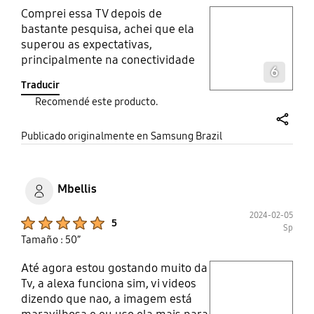
Comprei essa TV depois de
play video
bastante pesquisa, achei que ela
superou as expectativas,
Layer popup open
principalmente na conectividade
6
que eh rápida e eficiente. Não
Traducir
trava, e trabalha com bastante
Recomendé este producto.
fluidez
share
Publicado originalmente en Samsung Brazil
Mbellis
2024-02-05
Product Ratings :
5
Sp
Tamaño : 50”
Até agora estou gostando muito da
play video
Tv, a alexa funciona sim, vi videos
dizendo que nao, a imagem está
Layer popup open