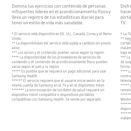
Domina tus ejercicios con contenido de personas
Disfr
influyentes líderes en el acondicionamiento físico y
hacer
lleva un registro de tus estadísticas diarias para
portá
tener un estilo de vida más saludable.
TV.
* El servicio está disponible en EE. UU., Canadá, Corea y el Reino
* La T
Unido.
** Seg
** La disponibilidad del servicio está sujeta a cambios sin previo
cortaf
aviso.
inalám
*** Los socios y el contenido pueden variar según la región.
baja v
**** La disponibilidad de los proveedores de servicios de
*** La
contenido y el contenido de acondicionamiento físico pueden
de sus
variar según el país y la región.
forma 
***** Es posible que se requiera un pago adicional para usar
**** L
Samsung Health.
contra
****** El servicio requiere que el usuario inicie sesión en la
televis
misma cuenta de Samsung en el TV y en el dispositivo móvil.
***** 
******* La sincronización de los datos de salud requiere un
remota
dispositivo móvil compatible o dispositivos portátiles
******
compatibles con Samsung Health. Se vende por separado.
Window
******
dispon
******
inalám