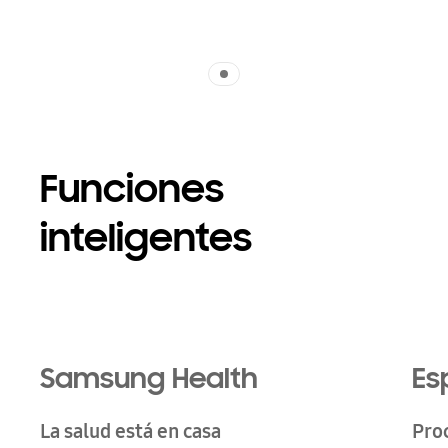
Indicator 1
Funciones
inteligentes
Samsung Health
Es
La salud está en casa
Pro