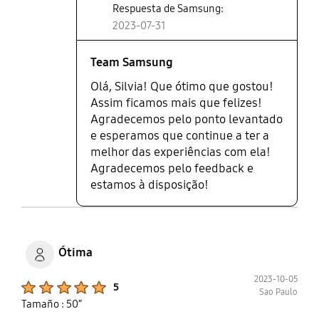
Respuesta de Samsung:
2023-07-31
Team Samsung
Olá, Silvia! Que ótimo que gostou!
Assim ficamos mais que felizes!
Agradecemos pelo ponto levantado
e esperamos que continue a ter a
melhor das experiências com ela!
Agradecemos pelo feedback e
estamos à disposição!
Ótima
2023-10-05
Product Ratings :
5
Sao Paulo
Tamaño : 50”