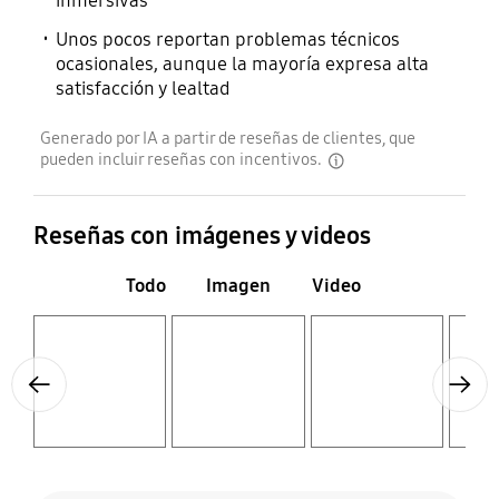
inmersivas
Unos pocos reportan problemas técnicos
ocasionales, aunque la mayoría expresa alta
satisfacción y lealtad
Generado por IA a partir de reseñas de clientes, que
pueden incluir reseñas con incentivos.
disclaimer
Reseñas con imágenes y videos
Todo
Imagen
Video
Layer popup open
Layer popup open
Layer popup open
Layer popup open
Previous
Next