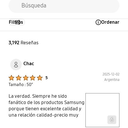
Filtros
Ordenar
Open Tooltip Layer
3,192
Reseñas
Chac
2025-12-02
Product Ratings :
5
Argentina
Tamaño : 50”
La verdad. Siempre he sido
play video
fanático de los productos Samsung
porque tienen excelente calidad y
Layer popup open
una relación calidad-precio muy
6
buena esta vez. No fue la
excepción. Las imágenes son