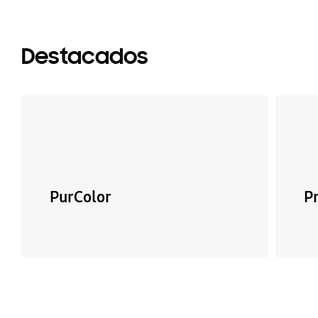
Destacados
PurColor
P