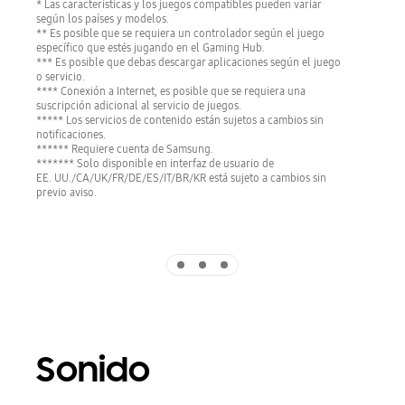
* Las características y los juegos compatibles pueden variar
según los países y modelos.
** Es posible que se requiera un controlador según el juego
específico que estés jugando en el Gaming Hub.
*** Es posible que debas descargar aplicaciones según el juego
o servicio.
**** Conexión a Internet, es posible que se requiera una
suscripción adicional al servicio de juegos.
***** Los servicios de contenido están sujetos a cambios sin
notificaciones.
****** Requiere cuenta de Samsung.
******* Solo disponible en interfaz de usuario de
EE. UU./CA/UK/FR/DE/ES/IT/BR/KR está sujeto a cambios sin
previo aviso.
Indicator 1
Indicator 2
Indicator 3
Sonido
Playing video