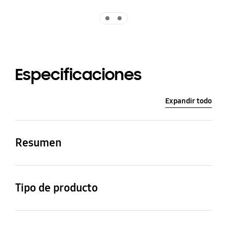
Indicator 1
Indicator 2
Especificaciones
Expandir todo
Resumen
Resolución
Serie
Tipo de producto
3840 x 2160
7
LED
HDMI
USB