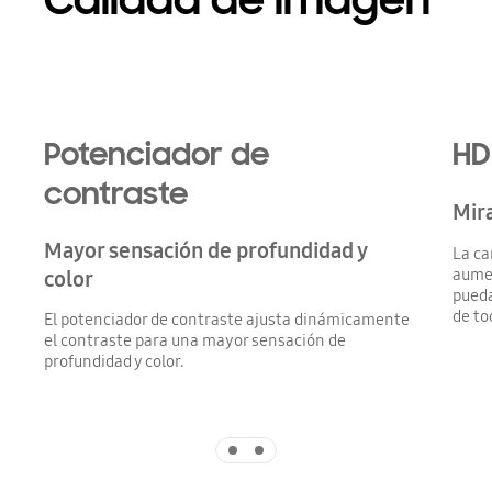
Calidad de imagen
Potenciador de
HD
contraste
Mira
Mayor sensación de profundidad y
La ca
aumen
color
pueda
de to
El potenciador de contraste ajusta dinámicamente
el contraste para una mayor sensación de
profundidad y color.
Indicator 1
Indicator 2