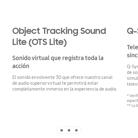
Object Tracking Sound
Q-
Lite (OTS Lite)
Tele
sin
Sonido virtual que registra toda la
acción
Q-Sym
de so
El sonido envolvente 3D que ofrece nuestro canal
simul
de audio superior virtual te permitirá estar
telev
completamente inmerso en la experiencia de audio.
* Veri
especi
** La 
Indicator 1
Indicator 2
Indicator 3