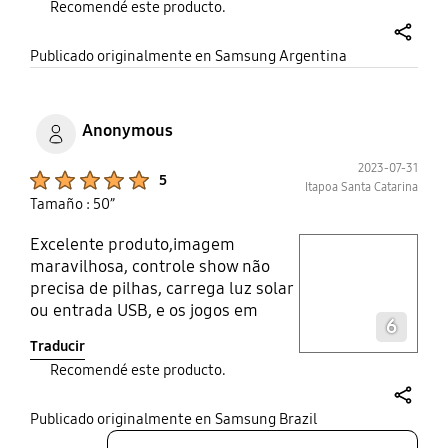
Recomendé este producto.
nítidas muy claras de una calidad
extraordinaria. El sonido es muy
share
Publicado originalmente en Samsung Argentina
bueno. Podría ser un poquito
mejor. Pero es excelente de todas
maneras.
Anonymous
2023-07-31
Product Ratings :
5
Itapoa Santa Catarina
Tamaño : 50”
Excelente produto,imagem
play video
maravilhosa, controle show não
precisa de pilhas, carrega luz solar
Layer popup open
ou entrada USB, e os jogos em
6
nuvem Xbox muito bom, é uma
Traducir
Smart tv 2 em um televisão e vídeo
Recomendé este producto.
game! Para ficar perfeita só faltou
o som ser um pouco mais alto, mas
share
atende bem! Recomendo
Publicado originalmente en Samsung Brazil