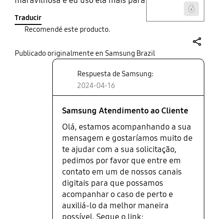
maravilhosa e eu uso ela mais para
6
jogar meus consoles e esta se
Traducir
saindo muito bem
Recomendé este producto.
share
Publicado originalmente en Samsung Brazil
Respuesta de Samsung:
2024-04-16
Samsung Atendimento ao Cliente
Olá, estamos acompanhando a sua
mensagem e gostaríamos muito de
te ajudar com a sua solicitação,
pedimos por favor que entre em
contato em um de nossos canais
digitais para que possamos
acompanhar o caso de perto e
auxiliá-lo da melhor maneira
possível. Segue o link: