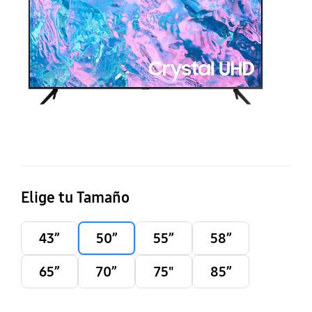
S
T
Elige tu Tamaño
43”
50”
55”
58”
65”
70”
75"
85”