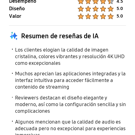
Desempeño
4.5
Si
Soporte para dongle
Diseño
Product Ratings :
5.0
Valor
Product Ratings :
5.0
Manual para usuarios
Manual electrónico
Si
Si
Resumen de reseñas de IA
Los clientes elogian la calidad de imagen
Cable de alimentación
cristalina, colores vibrantes y resolución 4K UHD
como excepcionales
Si
Muchos aprecian las aplicaciones integradas y la
interfaz intuitiva para acceder fácilmente a
contenido de streaming
Reviewers destacan el diseño elegante y
moderno, así como la configuración sencilla y sin
complicaciones
Algunos mencionan que la calidad de audio es
adecuada pero no excepcional para experiencias