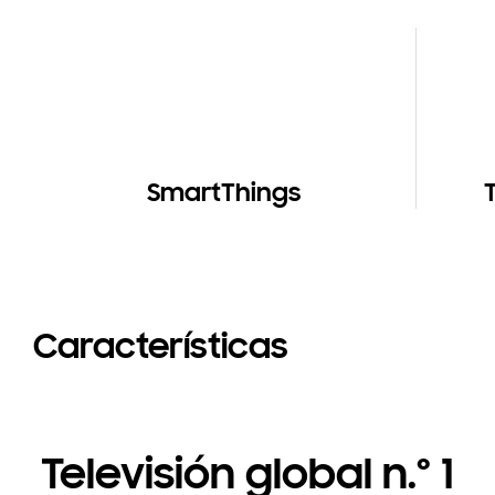
SmartThings
T
Características
Televisión global n.º 1