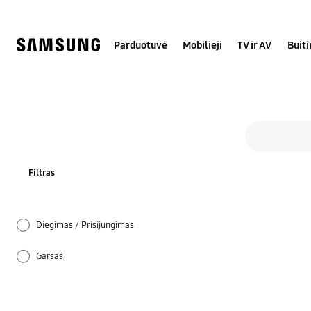
Skip
to
content
Parduotuvė
Mobilieji
TV ir AV
Buit
Vis
Paieškos forma
search
Filtras
Diegimas / Prisijungimas
Garsas
Kaip naudoti