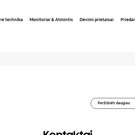
inė technika
Monitoriai & Atmintis
Dėvimi prietaisai
Priedai
i sprendimai skirti Q
Peržiūrėti daugiau