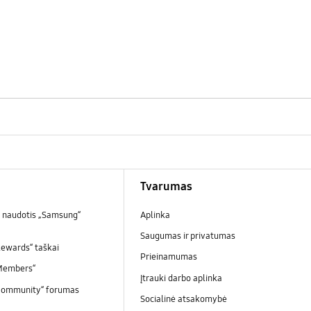
Tvarumas
 naudotis „Samsung“
Aplinka
Saugumas ir privatumas
ewards“ taškai
Prieinamumas
Members“
Įtrauki darbo aplinka
Community“ forumas
Socialinė atsakomybė