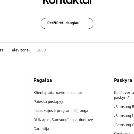
Kontaktai
Peržiūrėti daugiau
ūra
Televizoriai
QLED
Pagalba
Paskyra
Klientų aptarnavimo puslapis
Kodėl verta
paskyra?
Paieška puslapyje
„Samsung R
Instrukcijos ir programinė įranga
„Samsung 
DUK apie „Samsung“ e. parduotuvę
„Samsung 
Garantija
Savitarna