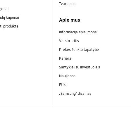
Tvarumas
kymai
idų kuponai
Apie mus
ti produktą
Informacija apie įmonę
Verslo sritis
Prekės ženklo tapatybė
Karjera
Santykiai su investuojais
Naujienos
Etika
„Samsung“ dizainas