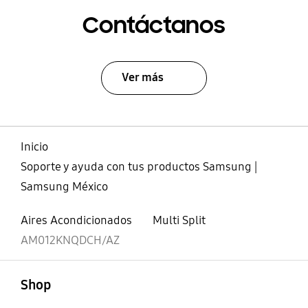
Contáctanos
Ver más
Inicio
Soporte y ayuda con tus productos Samsung |
Samsung México
Aires Acondicionados
Multi Split
AM012KNQDCH/AZ
abierto
Footer Navigation
Shop