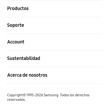
abierto
Productos
abierto
Soporte
abierto
Account
abierto
Sustentabilidad
abierto
Acerca de nosotros
Copyright© 1995-2026 Samsung. Todos los derechos
reservados.