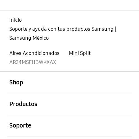
Inicio
Soporte y ayuda con tus productos Samsung |
Samsung México
Aires Acondicionados
Mini Split
AR24MSFHBWKXAX
abierto
Footer Navigation
Shop
abierto
Productos
abierto
Soporte
abierto