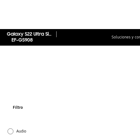
Galaxy S22 Ultra Silicone Cover with Strap
Soluciones y co
EF-GS908
Filtro
Audio