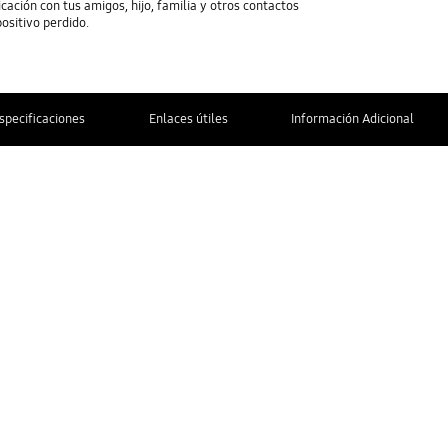
cación con tus amigos, hijo, familia y otros contactos
positivo perdido.
specificaciones
Enlaces útiles
Información Adicional
CONTÁCTANOS