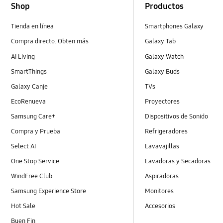
Shop
Productos
Tienda en línea
Smartphones Galaxy
Compra directo. Obten más
Galaxy Tab
AI Living
Galaxy Watch
SmartThings
Galaxy Buds
Galaxy Canje
TVs
EcoRenueva
Proyectores
Samsung Care+
Dispositivos de Sonido
Compra y Prueba
Refrigeradores
Select AI
Lavavajillas
One Stop Service
Lavadoras y Secadoras
WindFree Club
Aspiradoras
Samsung Experience Store
Monitores
Hot Sale
Accesorios
Buen Fin