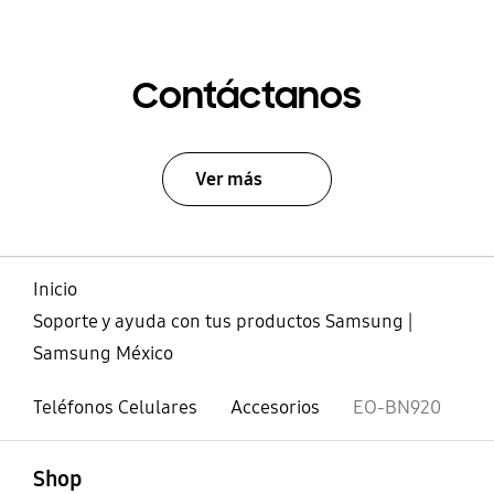
Contáctanos
Ver más
Inicio
Soporte y ayuda con tus productos Samsung |
Samsung México
Teléfonos Celulares
Accesorios
EO-BN920
abierto
Footer Navigation
Shop