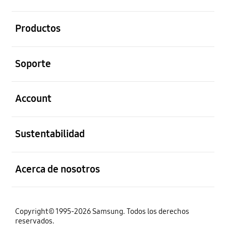
abierto
Productos
abierto
Soporte
abierto
Account
abierto
Sustentabilidad
abierto
Acerca de nosotros
Copyright© 1995-2026 Samsung. Todos los derechos
reservados.