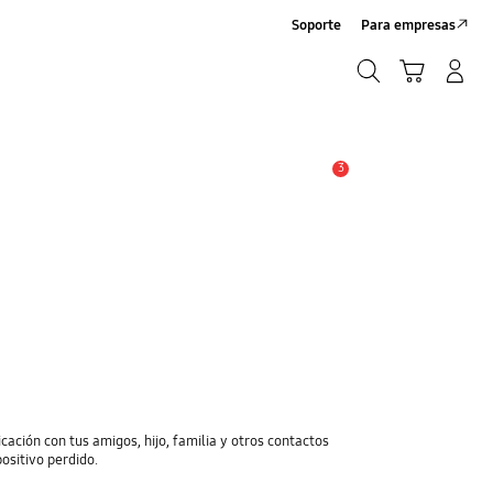
Soporte
Para empresas
Búsqueda
Iniciar Sesión/Registrarme
Carrito de compras
Búsqueda
3
Alerta
cación con tus amigos, hijo, familia y otros contactos
positivo perdido.