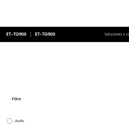
ET-TG900
ET-TG900
Soluciones y c
Filtro
Audio