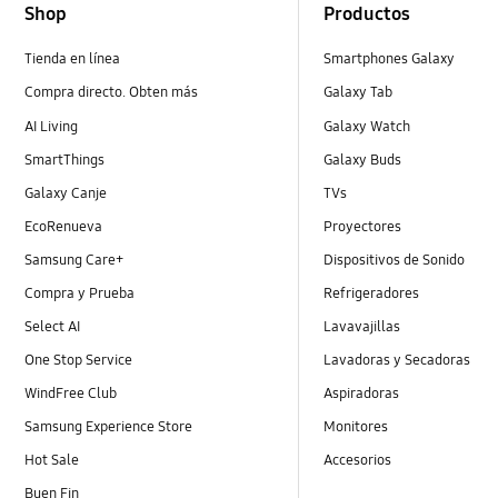
Shop
Productos
Tienda en línea
Smartphones Galaxy
Compra directo. Obten más
Galaxy Tab
AI Living
Galaxy Watch
SmartThings
Galaxy Buds
Galaxy Canje
TVs
EcoRenueva
Proyectores
Samsung Care+
Dispositivos de Sonido
Compra y Prueba
Refrigeradores
Select AI
Lavavajillas
One Stop Service
Lavadoras y Secadoras
WindFree Club
Aspiradoras
Samsung Experience Store
Monitores
Hot Sale
Accesorios
Buen Fin