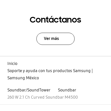
Contáctanos
Ver más
Inicio
Soporte y ayuda con tus productos Samsung |
Samsung México
Soundbar/SoundTower
Soundbar
260 W 2.1 Ch Curved Soundbar M4500
abierto
Footer Navigation