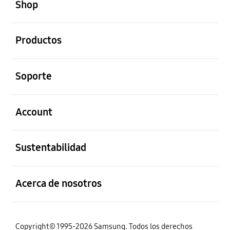
Shop
abierto
Productos
abierto
Soporte
abierto
Account
abierto
Sustentabilidad
abierto
Acerca de nosotros
Copyright© 1995-2026 Samsung. Todos los derechos