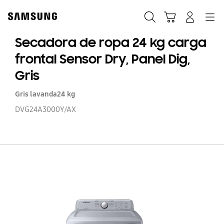
Skip
to
Búsqueda
Navegación
Iniciar Sesión
Carrito de compras
content
Secadora de ropa 24 kg carga
frontal Sensor Dry, Panel Dig,
Gris
Gris lavanda
24 kg
DVG24A3000Y/AX
S
d
r
24