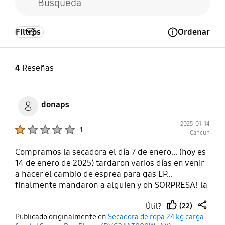
Filtros
Ordenar
Open Tooltip Layer
4
Reseñas
donaps
2025-01-14
Product Ratings :
1
Cancun
Compramos la secadora el día 7 de enero... (hoy es
14 de enero de 2025) tardaron varios días en venir
a hacer el cambio de esprea para gas LP...
finalmente mandaron a alguien y oh SORPRESA! la
secadora NO CALIENTA NADA! Ayer en un carga de
(22)
Útil?
ropa normal a temperatura ALTA en SECADO CON
thumb
share
Publicado originalmente en
Secadora de ropa 24 kg carga
SENSOR opción MUY SECO, tardó mas de 3 horas y