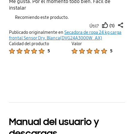
Me gusta. Por el momento todo bien. Facil de
instalar
Recomiendo este producto.
(1)
Útil?
thumb
share
Publicado originalmente en
Secadora de ropa 24 kg carga
up
frontal Sensor Dry, Blanca(DVG24A3000W_AX)
Calidad del producto
Valor
Product Ratings :
Product Ratings :
5
5
bazaarvoice Certification Label
Manual del usuario y
descargas