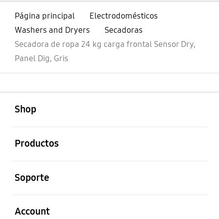
Página principal
Electrodomésticos
Washers and Dryers
Secadoras
Secadora de ropa 24 kg carga frontal Sensor Dry,
Panel Dig, Gris
abierto
Footer Navigation
Shop
abierto
Productos
abierto
Soporte
abierto
Account