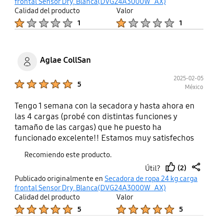
up
frontal Sensor Dry, Blanca(DVG24A3000W_AX)
media y la ropa salió humeda. Llevaba años con
Calidad del producto
Valor
una secadora viejita de otra marca que jamás me
Product Ratings :
Product Ratings :
1
1
dio problemas hasta que ya decidí jubilarla pues ya
comenzaba a tener fallas pero estoy mas que
arrepentida! Supuse que la secadora Samsung iba
a ser una gran adquisición y que me iba a facilitar
Aglae CollSan
las cosas pero no... Pesimo su control de calidad de
productos, descepcionantes sus tiempos de
2025-02-05
Product Ratings :
5
México
atención al cliente y porsupuesto PESIMO
PRODUCTO.
Tengo 1 semana con la secadora y hasta ahora en
las 4 cargas (probé con distintas funciones y
tamaño de las cargas) que he puesto ha
funcionado excelente!! Estamos muy satisfechos
con este producto, al igual que la lavadora
Recomiendo este producto.
samsung.
(2)
Útil?
thumb
share
Publicado originalmente en
Secadora de ropa 24 kg carga
up
frontal Sensor Dry, Blanca(DVG24A3000W_AX)
Calidad del producto
Valor
Product Ratings :
Product Ratings :
5
5