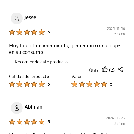
jesse
2023-11-30
Product Ratings :
5
Mexico
Muy buen funcionamiento, gran ahorro de enrgia
en su consumo
Recomiendo este producto.
(2)
Útil?
thumb
share
Calidad del producto
Valor
up
Product Ratings :
Product Ratings :
5
5
Abiman
2024-08-23
Product Ratings :
5
Jalisco