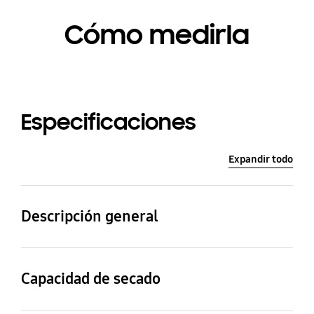
Cómo medirla
Especificaciones
Expandir todo
Descripción general
Capacidad de secado
Especificaciones físicas
Capacidad de secado
24 kg
686 x 1,117 x 768 mm
Capacidad de secado