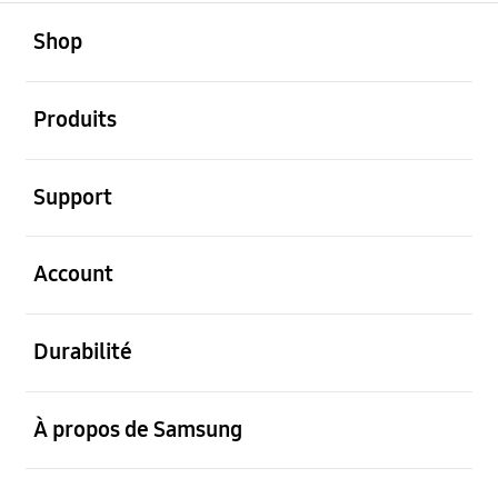
ouvert
Footer Navigation
Shop
ouvert
Produits
ouvert
Support
ouvert
Account
ouvert
Durabilité
ouvert
À propos de Samsung