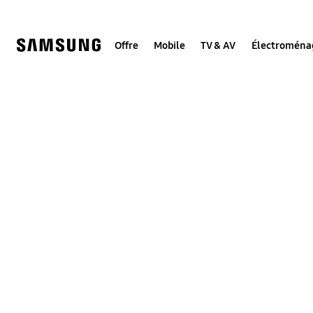
Skip
to
content
Offre
Mobile
TV & AV
Électroména