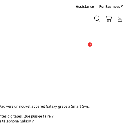
Assistance
For Business
Chercher
Panier
Se connecter/S'inscrire
Chercher
3
Alerte
 vers un nouvel appareil Galaxy grâce à Smart Switch ?
s digitales. Que puis-je faire ?
re téléphone Galaxy ?