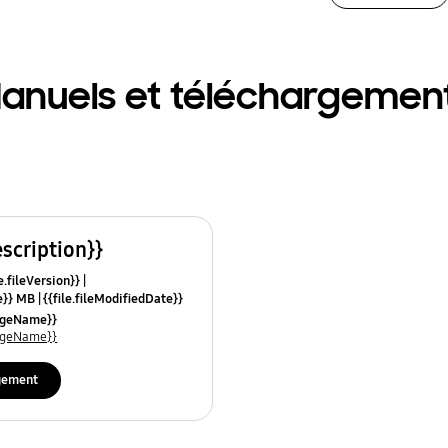
anuels et téléchargemen
escription}}
e.fileVersion}}
ze}} MB
{{file.fileModifiedDate}}
mes}}
uageName}}
uageName}}
gement