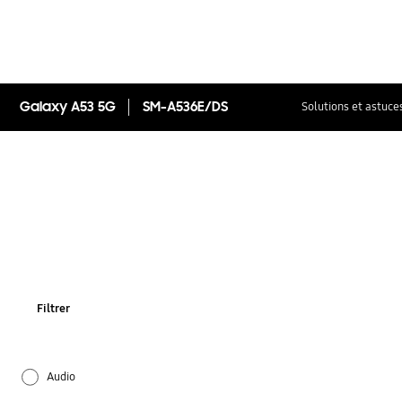
Galaxy A53 5G
SM-A536E/DS
Solutions et astuce
Filtrer
Audio