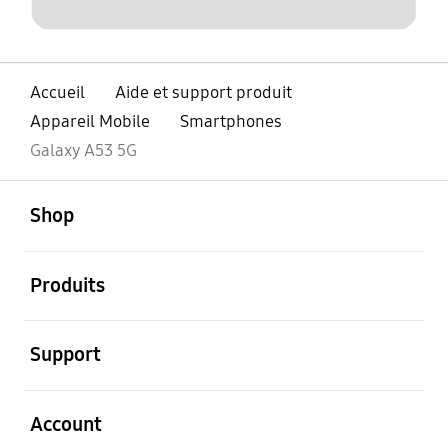
Accueil
Aide et support produit
Appareil Mobile
Smartphones
Galaxy A53 5G
ouvert
Footer Navigation
Shop
ouvert
Produits
ouvert
Support
ouvert
Account