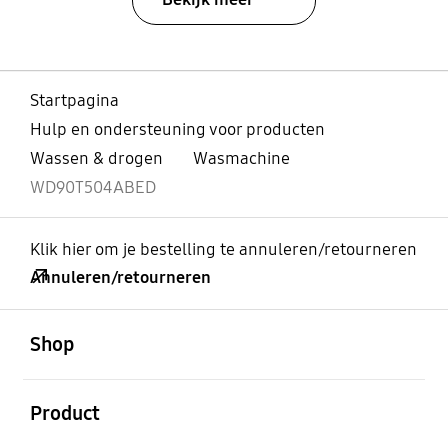
Startpagina
Hulp en ondersteuning voor producten
Wassen & drogen
Wasmachine
WD90T504ABED
Klik hier om je bestelling te annuleren/retourneren
Annuleren/retourneren
Open
Footer Navigation
Shop
Open
Product