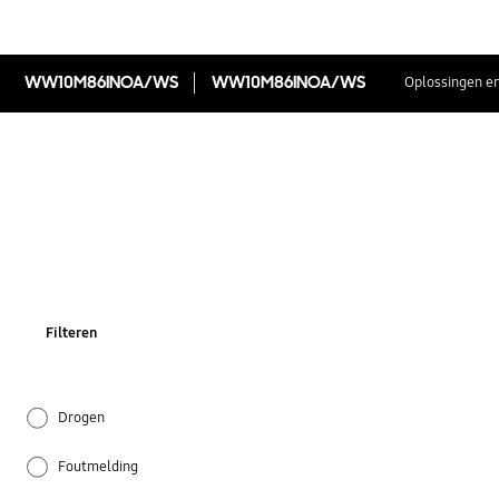
WW10M86INOA/WS
WW10M86INOA/WS
Oplossingen en
Filteren
Drogen
Foutmelding