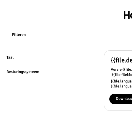
Functie
H
Gebruiksinstructies
Hoe te gebruiken
Filteren
Installatie & gebruik
Lawaai en trillen
Taal
{{file.d
Klik om uit te klappen
Versie {{file
Lekkage
Besturingssysteem
{{file.fileM
Klik om uit te klappen
{{file.lang
Power
{{file.lang
REF_Overig
Downloa
Schoonmaken
Specificatie