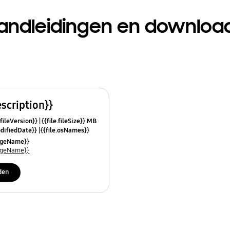
andleidingen en downloa
escription}}
.fileVersion}}
{{file.fileSize}} MB
odifiedDate}}
{{file.osNames}}
uageName}}
uageName}}
den