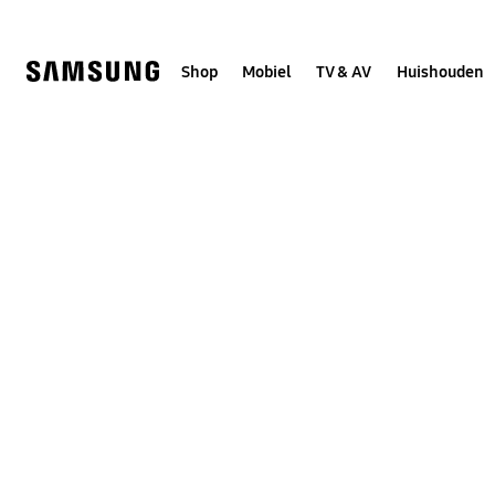
Skip
to
content
Shop
Mobiel
TV & AV
Huishouden