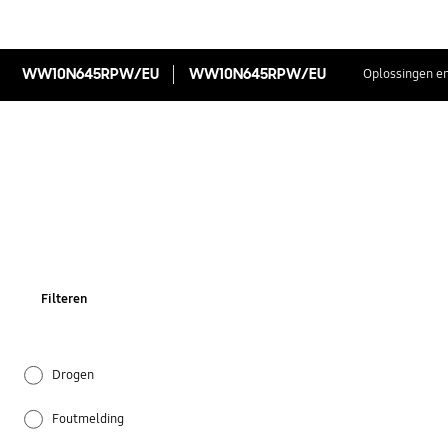
WW10N645RPW/EU
WW10N645RPW/EU
Oplossingen en
Filteren
Drogen
Foutmelding