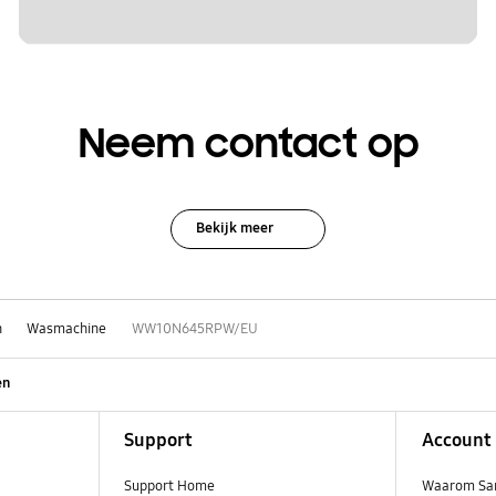
Neem contact op
Bekijk meer
n
Wasmachine
WW10N645RPW/EU
en
Support
Account
Support Home
Waarom Sa