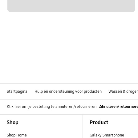
Startpagina
Hulp en ondersteuning voor producten
Wassen & droge
Klik hier om je bestelling te annuleren/retourneren
Annuleren/retourner
Footer Navigation
Shop
Product
Shop Home
Galaxy Smartphone