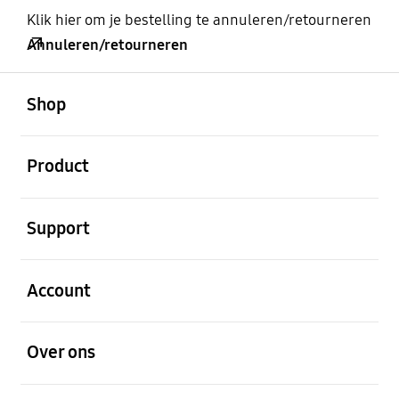
Klik hier om je bestelling te annuleren/retourneren
Annuleren/retourneren
Open
Footer Navigation
Shop
Open
Product
Open
Support
Open
Account
Open
Over ons