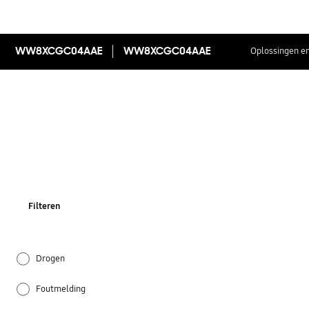
WW8XCGC04AAE
WW8XCGC04AAE
Oplossingen en
Filteren
Drogen
Foutmelding