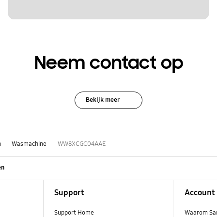
Neem contact op
Bekijk meer
n
Wasmachine
WW8XCGC04AAE
en
Support
Account
Support Home
Waarom Sa