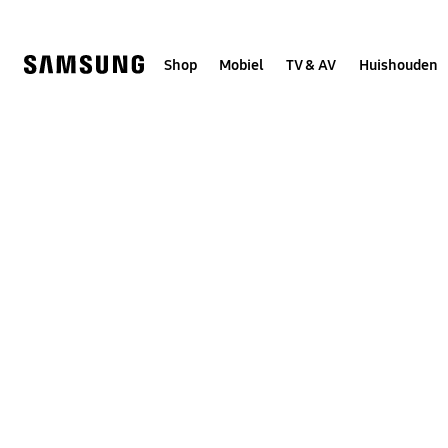
Skip
to
content
Shop
Mobiel
TV & AV
Huishouden