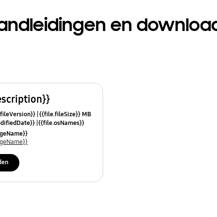
andleidingen en downloa
escription}}
.fileVersion}}
{{file.fileSize}} MB
odifiedDate}}
{{file.osNames}}
uageName}}
uageName}}
den