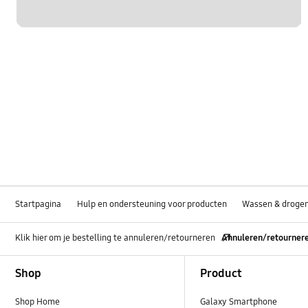
Startpagina
Hulp en ondersteuning voor producten
Wassen & droge
Klik hier om je bestelling te annuleren/retourneren
Annuleren/retourner
Footer Navigation
Shop
Product
Shop Home
Galaxy Smartphone