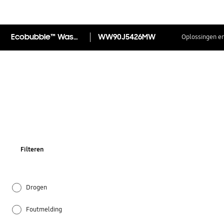
Ecobubble™ Wasmachine 9kg WW90J5426MW
WW90J5426MW
Oplossingen en
Filteren
Drogen
Foutmelding