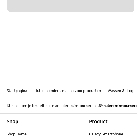
Startpagina
Hulp en ondersteuning voor producten
Wassen & droge
Klik hier om je bestelling te annuleren/retourneren
Annuleren/retourner
Footer Navigation
Shop
Product
Shop Home
Galaxy Smartphone