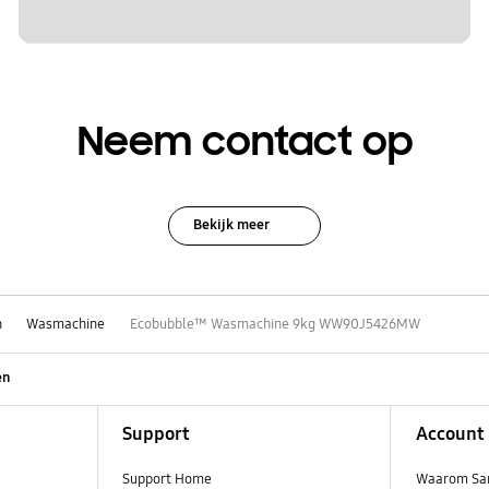
Neem contact op
Bekijk meer
n
Wasmachine
Ecobubble™ Wasmachine 9kg WW90J5426MW
en
Support
Account
Support Home
Waarom Sa