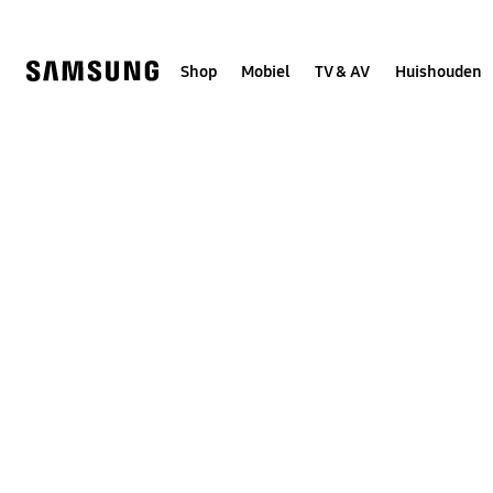
Skip
to
content
Shop
Mobiel
TV & AV
Huishouden