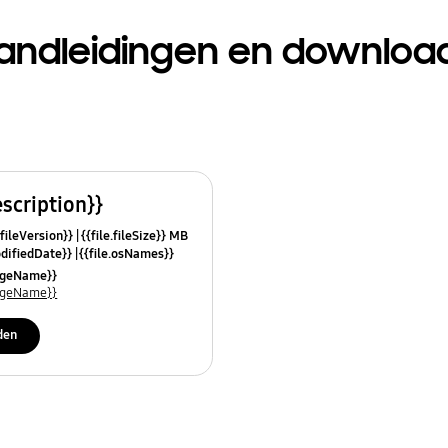
andleidingen en downloa
escription}}
.fileVersion}}
{{file.fileSize}} MB
odifiedDate}}
{{file.osNames}}
uageName}}
uageName}}
den