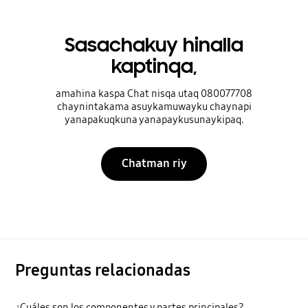
Sasachakuy hinalla
kaptinqa,
amahina kaspa Chat nisqa utaq 080077708
chaynintakama asuykamuwayku chaynapi
yanapakuqkuna yanapaykusunaykipaq.
Chatman riy
Preguntas relacionadas
¿Cuáles son los componentes y partes principales?