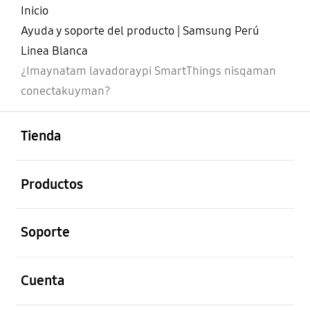
Inicio
Ayuda y soporte del producto | Samsung Perú
Linea Blanca
¿Imaynatam lavadoraypi SmartThings nisqaman
conectakuyman?
abierto
Footer Navigation
Tienda
abierto
Productos
abierto
Soporte
abierto
Cuenta
abierto