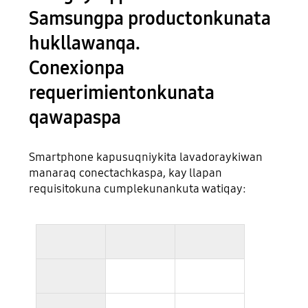
Samsungpa productonkunata
hukllawanqa.
Conexionpa
requerimientonkunata
qawapaspa
Smartphone kapusuqniykita lavadoraykiwan
manaraq conectachkaspa, kay llapan
requisitokuna cumplekunankuta watiqay: