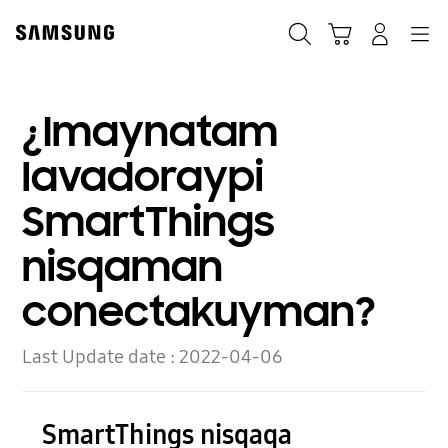
Skip
to
Búsqueda
Carrito
Navegación
Iniciar sesión
content
¿Imaynatam
lavadoraypi
SmartThings
nisqaman
conectakuyman?
Last Update date :
2022-04-06
SmartThings nisqaqa