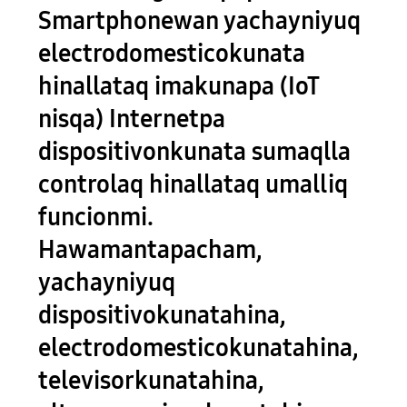
Smartphonewan yachayniyuq
electrodomesticokunata
hinallataq imakunapa (IoT
nisqa) Internetpa
dispositivonkunata sumaqlla
controlaq hinallataq umalliq
funcionmi.
Hawamantapacham,
yachayniyuq
dispositivokunatahina,
electrodomesticokunatahina,
televisorkunatahina,