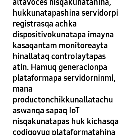
altavoces nisqakunatahina,
hukkunatapashina servidorpi
registrasqa achka
dispositivokunatapa imayna
kasaqantam monitoreayta
hinallataq controlaytapas
atin. Hamuq generacionpa
plataformapa servidorninmi,
mana
productonchikkunallatachu
aswanqa sapaq IoT
nisqakunatapas huk kichasqa
codigoyuq plataformatahina