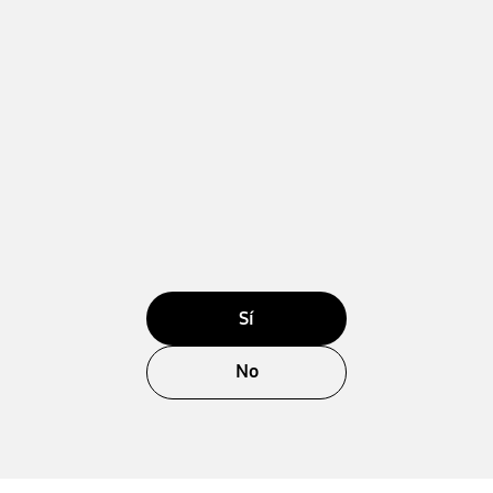
Sí
No