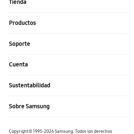
Tienda
abierto
Productos
abierto
Soporte
abierto
Cuenta
abierto
Sustentabilidad
abierto
Sobre Samsung
Copyright© 1995-2026 Samsung. Todos los derechos