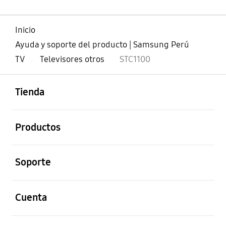
Inicio
Ayuda y soporte del producto | Samsung Perú
TV
Televisores otros
STC1100
abierto
Footer Navigation
Tienda
abierto
Productos
abierto
Soporte
abierto
Cuenta
abierto