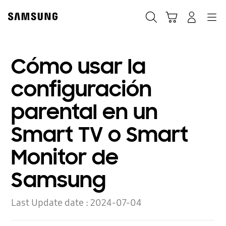
Skip
to
Búsqueda
Carrito
Navegación
Iniciar sesión
content
Cómo usar la
configuración
parental en un
Smart TV o Smart
Monitor de
Samsung
Last Update date :
2024-07-04