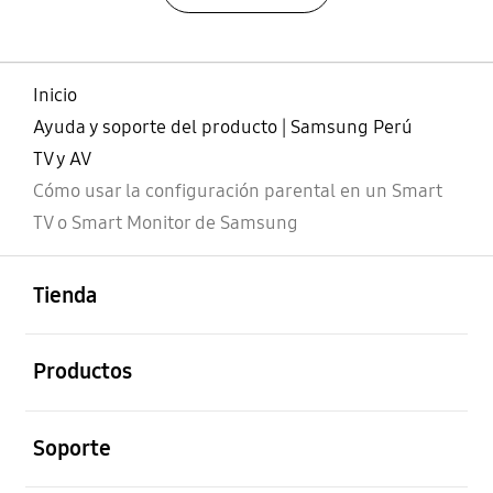
Inicio
Ayuda y soporte del producto | Samsung Perú
TV y AV
Cómo usar la configuración parental en un Smart
TV o Smart Monitor de Samsung
abierto
Footer Navigation
Tienda
abierto
Productos
abierto
Soporte
abierto