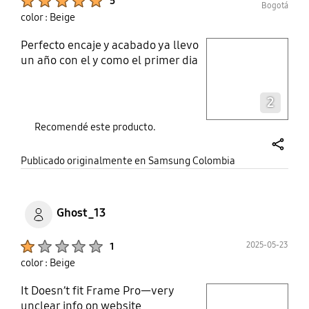
5
Bogotá
color : Beige
Perfecto encaje y acabado ya llevo
play video
un año con el y como el primer dia
Layer popup open
2
Recomendé este producto.
share
Publicado originalmente en Samsung Colombia
Ghost_13
Product Ratings :
2025-05-23
1
color : Beige
It Doesn’t fit Frame Pro—very
play video
unclear info on website