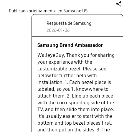
bezel. It was so easy to install and
looked nice so it encouraged me to
share
Publicado originalmente en Samsung US
buy this bezel. What a waste of
Respuesta de Samsung:
money. It actually looks worse than
the TV because it's warped and
2026-01-06
doesn't fit snug on the corners. I'm
an hour into trying to return this
Samsung Brand Ambassador
jumping through their online
WalleyeGuy, Thank you for sharing
hoops and they still want me to pay
your experience with the
a restocking fee for a terrible
customizable bezel. Please see
product. Do yourself a favor in the
below for further help with
kids a different bezel. Or, better
yet, if you haven't already bought
installation: 1. Each bezel piece is
the TV by a TCL instead. Much
labeled, so you'll know where to
better product
attach them. 2. Line up each piece
with the corresponding side of the
TV, and then slide them into place.
It's usually easier to start with the
bottom and top bezel pieces first,
and then put on the sides. 3. The