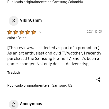
share
Publicado originalmente en Samsung Colombia
VibinCamm
Product Ratings :
2024-12-05
5
color : Beige
[This review was collected as part of a promotion.]
As an art enthusiast and avid TV watcher, I recently
purchased the Samsung Frame TV, and it's been a
game-changer. Not only does it deliver crisp,
vibrant picture quality for all my favorite shows,
Traducir
but it also doubles as a stunning piece of wall art.
The frame blends seamlessly with my decor, and
the customizable bezels allow me to match it
share
Publicado originalmente en Samsung US
perfectly to my living room. Switching from TV to
artwork mode is effortless, and it genuinely looks
like a real painting. Plus, the slim design and no-
Anonymous
gap wall mount make it look even more elegant.