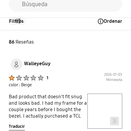
Filtros
Ordenar
Open Tooltip Layer
86
Reseñas
WalleyeGuy
2026-01-03
Product Ratings :
1
Minnesota
color : Beige
Bad product that doesn't fit snug
play video
and looks bad. I had my frame for a
couple years before I bought the
Layer popup open
bezel. I actually purchased a TCL
3
NXTVISION TV, which is their frame
Traducir
style TV, and it came with a free