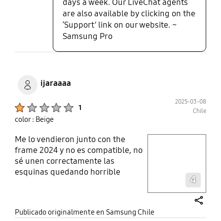
days a week. Our LiveChat agents
are also available by clicking on the
‘Support’ link on our website. ~
Samsung Pro
ijaraaaa
2025-03-08
Product Ratings :
1
Chile
color : Beige
Me lo vendieron junto con the
play video
frame 2024 y no es compatible, no
sé unen correctamente las
Layer popup open
esquinas quedando horrible
4
share
Publicado originalmente en Samsung Chile