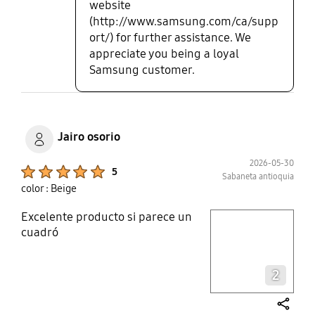
website
(http://www.samsung.com/ca/supp
ort/) for further assistance. We
appreciate you being a loyal
Samsung customer.
Jairo osorio
2026-05-30
Product Ratings :
5
Sabaneta antioquia
color : Beige
Excelente producto si parece un
play video
cuadró
Layer popup open
2