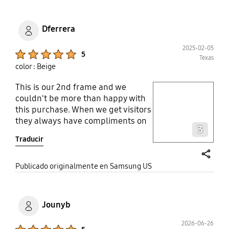
Dferrera
2025-02-05
Product Ratings :
5
Texas
color : Beige
This is our 2nd frame and we
play video
couldn't be more than happy with
this purchase. When we get visitors
Layer popup open
they always have compliments on
3
how esthetically pleasing it is and
Traducir
also the image quality. Some didn't
even notice that this was actually a
TV.
share
Publicado originalmente en Samsung US
Jounyb
2026-06-26
Product Ratings :