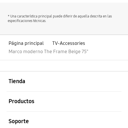
* Una característica principal puede diferir de aquella descrita en las
especificaciones técnicas.
Página principal
TV-Accessories
Marco moderno The Frame Beige 75"
abierto
Footer Navigation
Tienda
abierto
Productos
abierto
Soporte