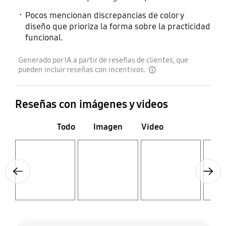
Pocos mencionan discrepancias de color y
diseño que prioriza la forma sobre la practicidad
funcional.
Generado por IA a partir de reseñas de clientes, que
pueden incluir reseñas con incentivos.
disclaimer
Reseñas con imágenes y videos
Todo
Imagen
Video
Layer popup open
Layer popup open
Layer popup open
Layer popup open
Previous
Next