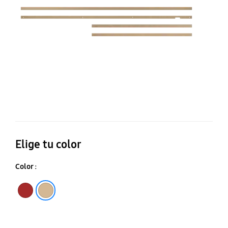
75
Elige tu color
Color :
Marrón
Beige