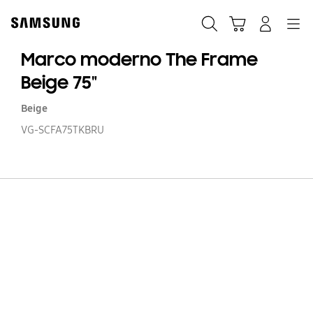
Skip
to
Búsqueda
Carrito
Navegación
Iniciar sesión
content
Marco moderno The Frame
Beige 75"
Beige
VG-SCFA75TKBRU
M
m
T
F
Be