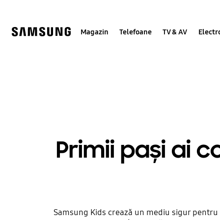
Skip
to
content
Magazin
Telefoane
TV & AV
Electr
Samsung Kids
Primii pași ai 
Samsung Kids crează un mediu sigur pentru copi