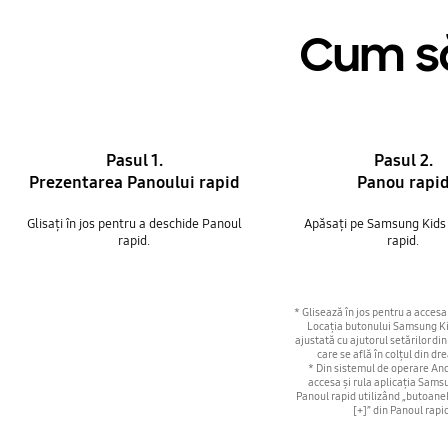
Cum să
Pasul 1.
Pasul 2.
Prezentarea Panoului rapid
Panou rapi
Glisați în jos pentru a deschide Panoul
Apăsați pe Samsung Kids
rapid.
rapid.
* Glisează în jos pentru a accesa
Locația butonului Samsung Ki
ajustată cu ajutorul setărilor di
care se află în colțul din dr
* Din sistemul de operare And
accesa și rula aplicația Sams
Panoul rapid utilizând „butoane
[+]” din Panoul rapi