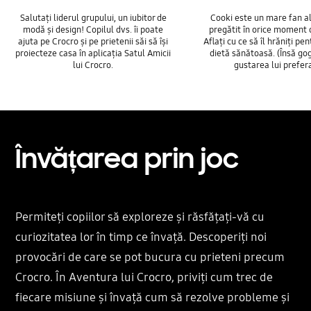
Salutați liderul grupului, un iubitor de
Cooki este un mare fan al 
modă și design! Copilul dvs. îi poate
pregătit în orice moment 
ajuta pe Crocro și pe prietenii săi să își
Aflați cu ce să îl hrăniți pe
proiecteze casa în aplicația Satul Amicii
dietă sănătoasă. (Însă go
lui Crocro.
gustarea lui prefera
Învățarea prin joc
Permiteți copiilor să exploreze și răsfățați-vă cu
curiozitatea lor în timp ce învață. Descoperiți noi
provocări de care se pot bucura cu prieteni precum
Crocro. În Aventura lui Crocro, priviți cum trec de
fiecare misiune și învață cum să rezolve probleme și