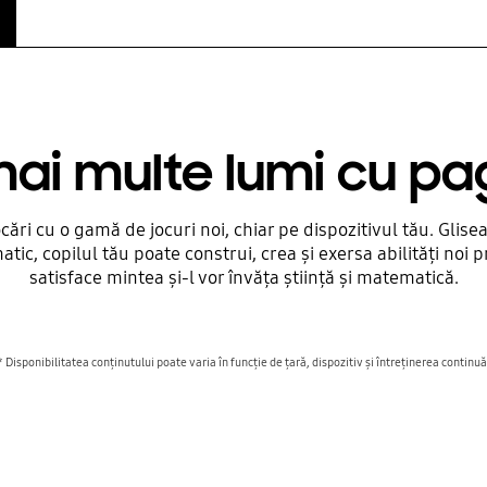
i multe lumi cu pa
ări cu o gamă de jocuri noi, chiar pe dispozitivul tău. Glisea
tic, copilul tău poate construi, crea și exersa abilități noi 
satisface mintea și-l vor învăța știință și matematică.
* Disponibilitatea conținutului poate varia în funcție de țară, dispozitiv și întreținerea continuă