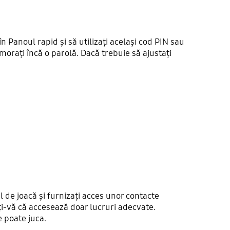
Panoul rapid și să utilizați același cod PIN sau
morați încă o parolă. Dacă trebuie să ajustați
l de joacă și furnizați acces unor contacte
ați-vă că accesează doar lucruri adecvate.
 poate juca.