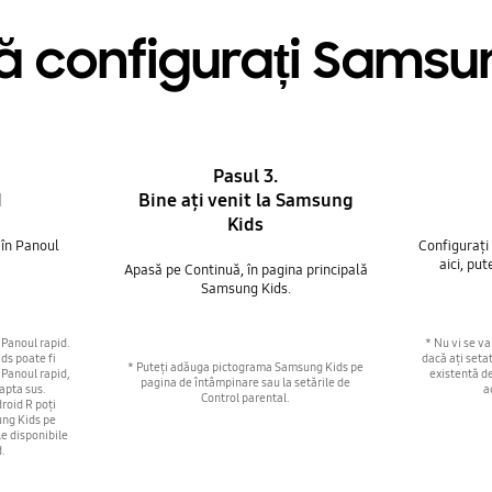
 configurați Samsu
Pasul 3.
d
Bine ați venit la Samsung
Kids
 în Panoul
Configurați
aici, pu
Apasă pe Continuă, în pagina principală
Samsung Kids.
 Panoul rapid.
* Nu vi se va
ds poate fi
dacă ați seta
* Puteți adăuga pictograma Samsung Kids pe
n Panoul rapid,
existentă de
pagina de întâmpinare sau la setările de
eapta sus.
a
Control parental.
roid R poți
ung Kids pe
le disponibile
d.