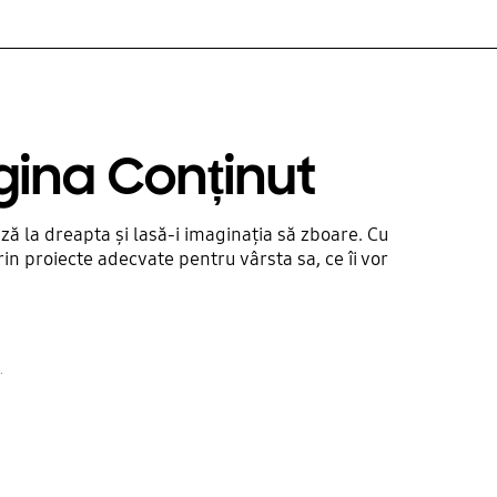
gina Conținut
ză la dreapta și lasă-i imaginația să zboare. Cu
prin proiecte adecvate pentru vârsta sa, ce îi vor
.