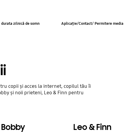
 durata zilnică de somn
Aplicație/Contact/ Permitere media
ii
u copii și acces la internet, copilul tău îi
obby și noii prieteni, Leo & Finn pentru
Bobby
Leo & Finn