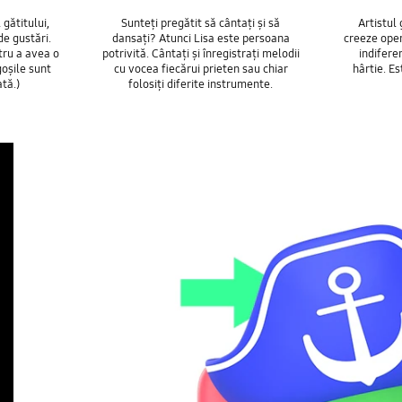
gătitului,
Sunteți pregătit să cântați și să
Artistul
de gustări.
dansați? Atunci Lisa este persoana
creeze oper
ntru a avea o
potrivită. Cântați și înregistrați melodii
indifere
goșile sunt
cu vocea fiecărui prieten sau chiar
hârtie. Es
tă.)
folosiți diferite instrumente.