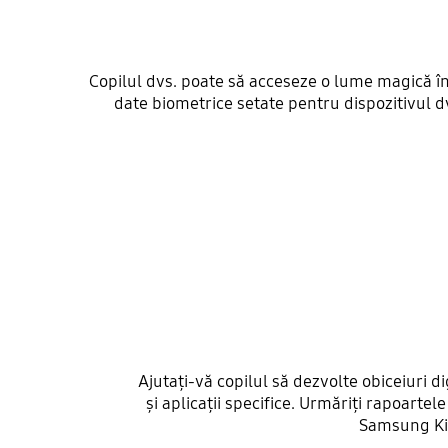
Copilul dvs. poate să acceseze o lume magică în
date biometrice setate pentru dispozitivul dv
Ajutați-vă copilul să dezvolte obiceiuri d
și aplicații specifice. Urmăriți rapoarte
Samsung Kid