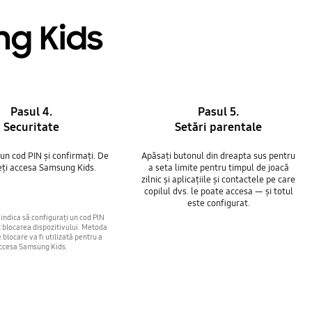
ng Kids
Pasul 4.
Pasul 5.
Securitate
Setări parentale
 un cod PIN și confirmați. De
Apăsați butonul din dreapta sus pentru
teți accesa Samsung Kids.
a seta limite pentru timpul de joacă
zilnic și aplicațiile și contactele pe care
copilul dvs. le poate accesa — și totul
este configurat.
 indica să configurați un cod PIN
t blocarea dispozitivului. Metoda
 blocare va fi utilizată pentru a
ccesa Samsung Kids.