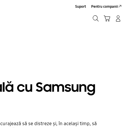
Suport
Pentru companii
Căutare
Conectare/Înregistrare
Coş de cumpărături
Căutare
itală cu Samsung
urajează să se distreze și, în același timp, să