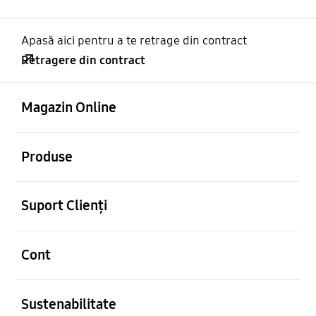
Apasă aici pentru a te retrage din contract
Retragere din contract
Deschis
Footer Navigation
Magazin Online
Deschis
Produse
Deschis
Suport Clienți
Deschis
Cont
Deschis
Sustenabilitate