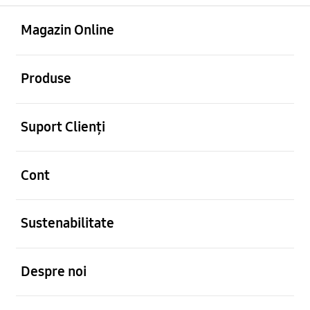
Deschis
Footer Navigation
Magazin Online
Deschis
Produse
Deschis
Suport Clienți
Deschis
Cont
Deschis
Sustenabilitate
Deschis
Despre noi