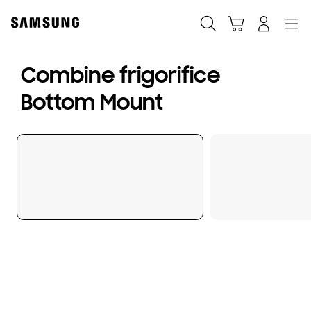
Skip
to
Căutare
Conectare
Navigation
Coş de cumpărături
content
Combine frigorifice
Bottom Mount