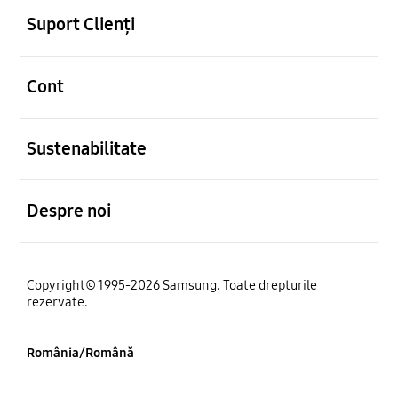
Suport Clienți
Deschis
Cont
Deschis
Sustenabilitate
Deschis
Despre noi
Copyright© 1995-2026 Samsung. Toate drepturile
rezervate.
România/Română