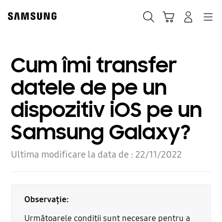
Skip
to
Căutare
Conectare
Navigation
Coş de cumpărături
content
Cum îmi transfer
datele de pe un
dispozitiv iOS pe un
Samsung Galaxy?
Ultima modificare la data de :
22/11/2022
Observație:
Următoarele condiții sunt necesare pentru a