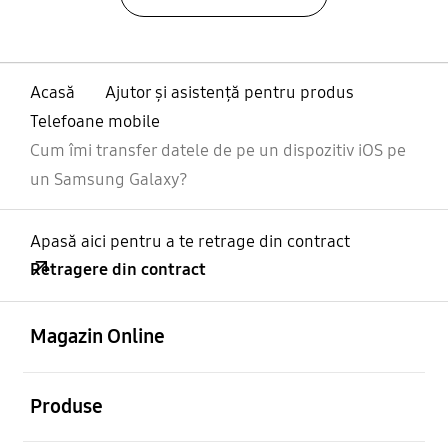
Acasă
Ajutor și asistență pentru produs
Telefoane mobile
Cum îmi transfer datele de pe un dispozitiv iOS pe
un Samsung Galaxy?
Apasă aici pentru a te retrage din contract
Retragere din contract
Deschis
Footer Navigation
Magazin Online
Deschis
Produse
Deschis