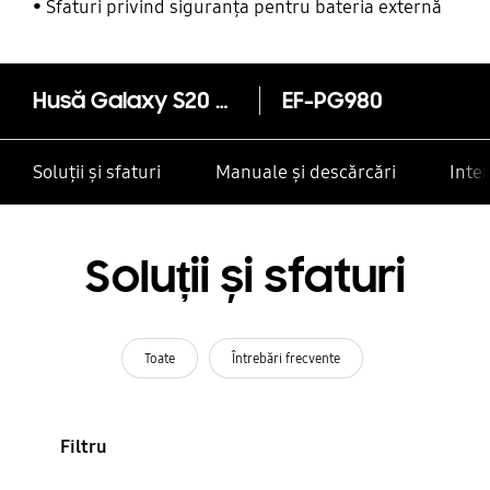
alte contacte
Sfaturi privind siguranța pentru bateria externă
Husă Galaxy S20 Protective Silicone Cover Pink
EF-PG980
Soluții și sfaturi
Manuale și descărcări
Inte
Soluții și sfaturi
Toate
Întrebări frecvente
Filtru