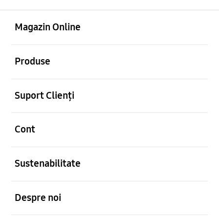
Deschis
Footer Navigation
Magazin Online
Deschis
Produse
Deschis
Suport Clienți
Deschis
Cont
Deschis
Sustenabilitate
Deschis
Despre noi