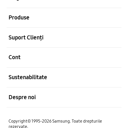
Deschis
Produse
Deschis
Suport Clienți
Deschis
Cont
Deschis
Sustenabilitate
Deschis
Despre noi
Copyright© 1995-2026 Samsung. Toate drepturile
rezervate.