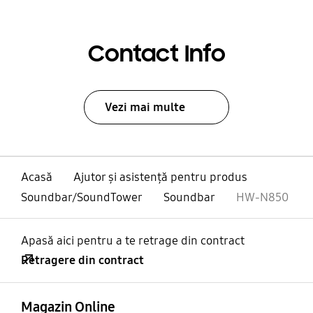
Contact Info
Vezi mai multe
Acasă
Ajutor și asistență pentru produs
Soundbar/SoundTower
Soundbar
HW-N850
Apasă aici pentru a te retrage din contract
Retragere din contract
Deschis
Footer Navigation
Magazin Online