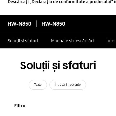
Descărcaţi „Declaraţia de conformitate a produsului‟ 
HW-N850
HW-N850
Soluții și sfaturi
Manuale și descărcări
Inte
Soluții și sfaturi
Toate
Întrebări frecvente
Filtru