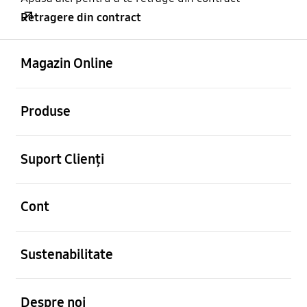
Retragere din contract
Deschis
Footer Navigation
Magazin Online
Deschis
Produse
Deschis
Suport Clienți
Deschis
Cont
Deschis
Sustenabilitate
Deschis
Despre noi