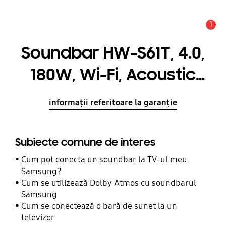
1
Alertă
Soundbar HW-S61T, 4.0,
180W, Wi-Fi, Acoustic
Beam, Light Grey
informații referitoare la garanție
Subiecte comune de interes
Cum pot conecta un soundbar la TV-ul meu
Samsung?
Cum se utilizează Dolby Atmos cu soundbarul
Samsung
Cum se conectează o bară de sunet la un
televizor