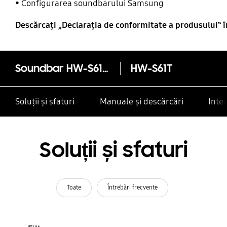
Configurarea soundbarului Samsung
Descărcaţi „Declaraţia de conformitate a produsului‟ 
Soundbar HW-S61T, 4.0, 180W, Wi-Fi, Acoustic Beam, Light Grey
HW-S61T
Soluții și sfaturi
Manuale și descărcări
Inte
Soluții și sfaturi
Toate
Întrebări frecvente