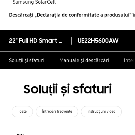
Samsung SolarCell
Descărcaţi „Declaraţia de conformitate a produsului‟ 
22" Full HD Smart TV H5600 Series 5
UE22H5600AW
Soluții și sfaturi
Manuale și descărcări
Inte
Soluții și sfaturi
Toate
Întrebări frecvente
Instrucţiuni video