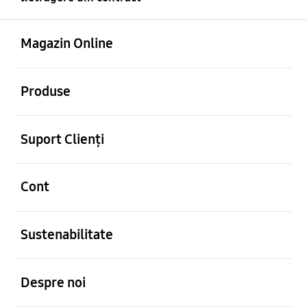
Deschis
Footer Navigation
Magazin Online
Deschis
Produse
Deschis
Suport Clienți
Deschis
Cont
Deschis
Sustenabilitate
Deschis
Despre noi