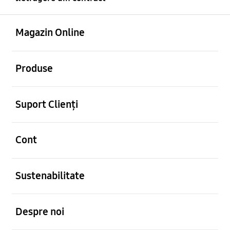
Deschis
Footer Navigation
Magazin Online
Deschis
Produse
Deschis
Suport Clienți
Deschis
Cont
Deschis
Sustenabilitate
Deschis
Despre noi