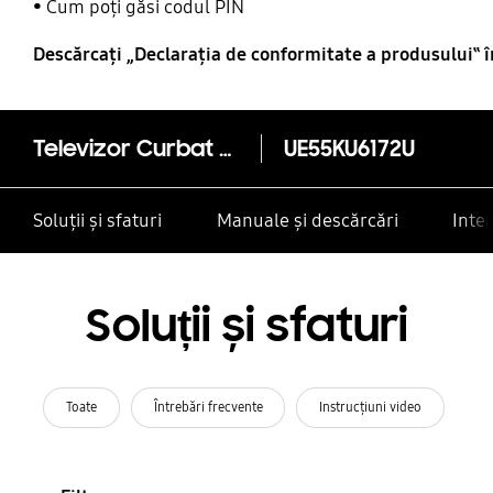
Cum poți găsi codul PIN
Descărcaţi „Declaraţia de conformitate a produsului‟ 
Televizor Curbat UHD 55" Smart TV Seria KU6172
UE55KU6172U
Soluții și sfaturi
Manuale și descărcări
Inte
Soluții și sfaturi
Toate
Întrebări frecvente
Instrucţiuni video